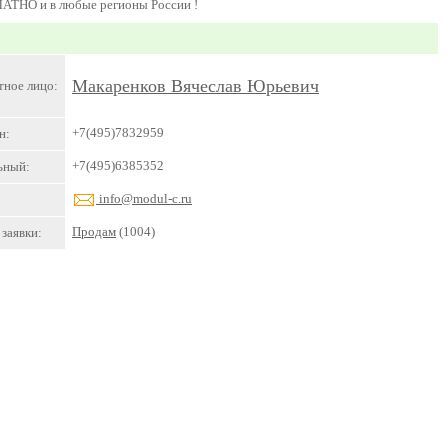
ЛАТНО и в любые регионы России !
Макаренков Вячеслав Юрьевич
тное лицо:
+7(495)7832959
н:
+7(495)6385352
ьный:
info@modul-c.ru
Продам
(1004)
заявки: