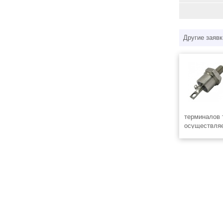
Другие заявк
терминалов 
осуществля
регионы Росс