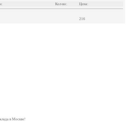
и:
Кол-во:
Цена:
216
лада в Москве!