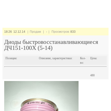
18:26 12.12.14
| Продам |
-
| Просмотров:
833
Диоды быстровосстанавливающиеся
ДЧ151-100Х (5-14)
Позиции:
Описание, характеристики:
Кол-
Цена:
во:
480