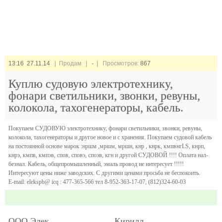
13:16 27.11.14
| Продам |
-
| Просмотров:
867
Куплю судовую электротехнику,
фонари светильники, звонки, ревуны,
колокола, тахогенераторы, кабель.
Покупаем СУДОВУЮ электротехнику, фонари светильники, звонки, ревуны,
колокола, тахогенераторы и другое новое и с хранения. Покупаем судовой кабель
на постоянной основе марок :нршм ,мршм, мршн, кнр , кнрк, кмпвнгLS, кнрп,
кнрэ, кмпв, кмпэв, спов, сповэ, споэв, кгн и другой СУДОВОЙ !!!! Оплата нал-
безнал. Кабель, общепромышленный, эмаль провод не интересует !!!!!
Интересуют цены ниже заводских. С другими ценами просьба не беспокоить.
E-mail: elekspb@ icq : 477-365-566 тел 8-952-363-17-07, (812)324-60-03
ООО Элек
Кирилл