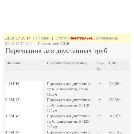
14:14 17.10.14
| Продам |
Статус:
Неактуальна
( актуально до
31.12.14 14:02 ) | Просмотров:
1019
Переходник для двустенных труб
Позиции:
Описание, характеристики:
Кол-
Цена:
во:
1.
024110
Переходник для двустенных
шт
366,56р.
труб, полипропилен, D=90-
110мм
2.
024125
Переходник для двустенных
шт
269,39р.
труб, полипропилен, D=110-
125мм
3.
024140
Переходник для двустенных
шт
317,37р.
труб, полипропилен, D=125-
140мм
4.
024160
Переходник для двустенных
шт
476,10р.