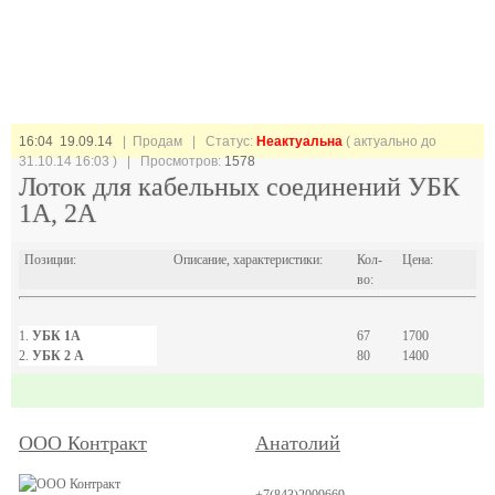
16:04 19.09.14
| Продам |
Статус:
Неактуальна
( актуально до
31.10.14 16:03 ) | Просмотров:
1578
Лоток для кабельных соединений УБК
1А, 2А
Позиции:
Описание, характеристики:
Кол-
Цена:
во:
1.
УБК 1А
67
1700
2.
УБК 2 А
80
1400
ООО Контракт
Анатолий