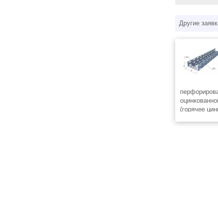
Другие заявк
перфорирова
оцинкованно
(горячее ци
Длина лотка
высота борт
и завальцов