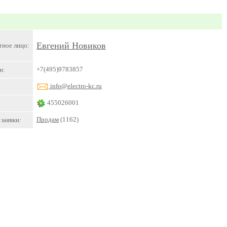
Евгений Новиков
тное лицо:
+7(495)9783857
н:
info@electro-kc.ru
455026001
Продам
(1162)
заявки: