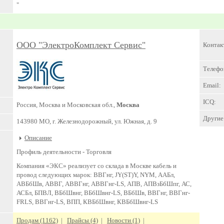
"
ООО "ЭлектроКомплект Сервис"
Контак
Телефо
Email:
ICQ:
Россия, Москва и Московская обл.,
Москва
Другие 
143980 МО, г. Железнодорожный, ул. Южная, д. 9
Описание
Профиль деятельности -
Торговля
Компания «ЭКС» реализует со склада в Москве кабель и
провод следующих марок: ВВГнг, JY(ST)Y, NYM, ААБл,
АВБбШв, АВВГ, АВВГнг, АВВГнг-LS, АПВ, АПВзБбШпг, АС,
АСБл, БПВЛ, ВБбШвнг, ВБбШвнг-LS, ВБбШв, ВВГнг, ВВГнг-
FRLS, ВВГнг-LS, ВПП, КВБбШвнг, КВБбШвнг-LS
Продам (1162)
|
Прайсы (4)
|
Новости (1)
|