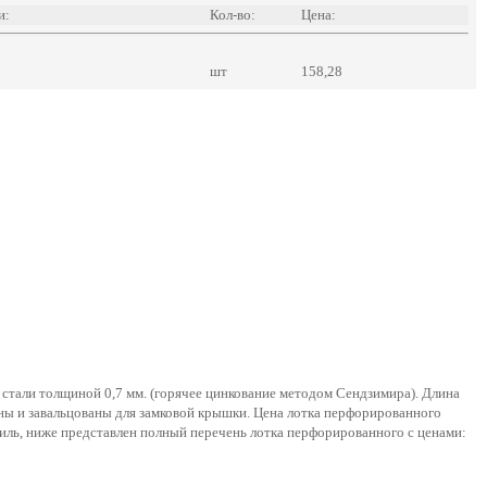
и:
Кол-во:
Цена:
шт
158,28
стали толщиной 0,7 мм. (горячее цинкование методом Сендзимира). Длина
лены и завальцованы для замковой крышки. Цена лотка перфорированного
филь, ниже представлен полный перечень лотка перфорированного с ценами: