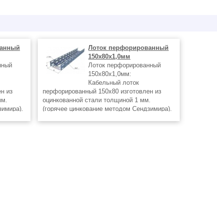
ванный
Лоток перфорированный
150х80х1,0мм
нный
Лоток перфорированный
150х80х1,0мм:
Кабельный лоток
н из
перфорированный 150х80 изготовлен из
мм.
оцинкованной стали толщиной 1 мм.
зимира).
(горячее цинкование методом Сендзимира).
м,
Длина лотка 3 метра, ширина 150 мм,
акруглены
высота борта 80 мм, края бортов закруглены
и завальцованы для замковой