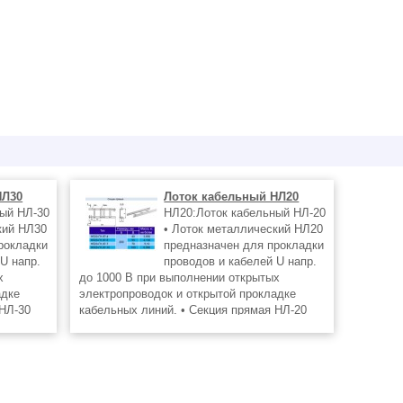
НЛ30
Лоток кабельный НЛ20
ый НЛ-30
НЛ20:Лоток кабельный НЛ-20
кий НЛ30
• Лоток металлический НЛ20
рокладки
предназначен для прокладки
U напр.
проводов и кабелей U напр.
х
до 1000 В при выполнении открытых
адке
электропроводок и открытой прокладке
 НЛ-30
кабельных линий. • Секция прямая НЛ-20
ьных
устанавливается на сборных кабельных
конструкциях, на