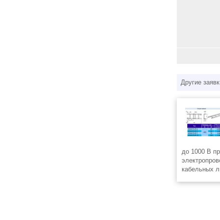
Другие заявк
до 1000 В п
электропров
кабельных л
устанавлива
конструкциях