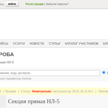
Регистрация
|
Забыли пароль?
ить
АЙСЫ
УСЛУГИ
НОВОСТИ
СТАТЬИ
КАТАЛОГ УЧАСТНИКОВ
БЛ
ОРОБА
ямая НЛ-5
ые параметры поиска
3
| Продам |
Статус:
Неактуальна
( актуально до 29.01.16 11:04 ) | Просм
Секция прямая НЛ-5