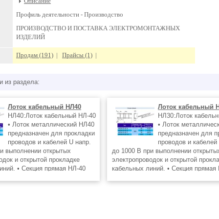
Описание
Профиль деятельности -
Производство
ПРОИЗВОДСТВО И ПОСТАВКА ЭЛЕКТРОМОНТАЖНЫХ
ИЗДЕЛИЙ
Продам (191)
|
Прайсы (1)
|
и из раздела:
Лоток кабельный НЛ40
Лоток кабельный 
НЛ40:Лоток кабельный НЛ-40
НЛ30:Лоток кабельн
• Лоток металлический НЛ40
• Лоток металличес
предназначен для прокладки
предназначен для п
проводов и кабелей U напр.
проводов и кабелей 
ри выполнении открытых
до 1000 В при выполнении открыты
одок и открытой прокладке
электропроводок и открытой прокл
иний. • Секция прямая НЛ-40
кабельных линий. • Секция прямая
ется на сборных кабельных
устанавливается на сборных кабел
, на
конструкциях, на