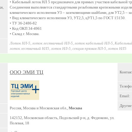
• Кабельный лоток НЛ 5 предназначен для прямых участков кабельной тр
и,
Соединения выполняется стандартными резьбовыми крепежными изделиям
климатического исполнения У3 – заземляющими шайбами, для УТ2,5 – з
• Вид климатического исполнения У3, УТ2,5, цУТ1,5 по ГОСТ 15150.
• ТУ 36-2486-82
• Код ОКП 34-4961
• Склад г. Москва.
Лоток НЛ-5, лоток лестничный НЛ-5, лоток кабельный НЛ-5, Кабельный
лоток лестничный НЛ5, лоток НЛ-5, секция прямая НЛ-5, лоток НЛ5
ООО ЭМИ ТЦ
Контак
Телефо
Email:
Другие 
Россия, Москва и Московская обл.,
Москва
142152, Московская область, Подольский р-н, д. Федюково, ул.
Полевая, 18