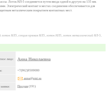
ассы. Лоток НЛ-5 соединяется путем ввода одной в другую на 135 мм.
и. Электрический контакт в местах соединения обеспечивается для
ащитным металлическим покрытием контактных мест.
 лоток НЛ5, секция прямая НЛ5, лоток НЛ5, лоток металлический НЛ-5,
Анна Николаевна
тное лицо:
+7(962)9509080
н:
anna@emi.su
Продам
(191)
заявки: