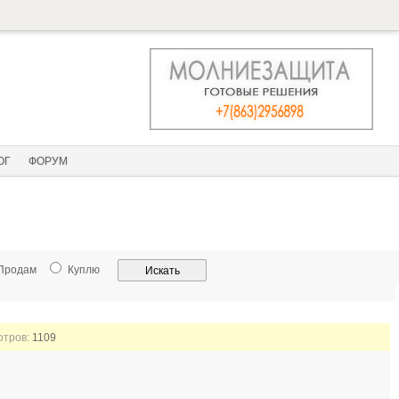
ОГ
ФОРУМ
Продам
Куплю
отров:
1109