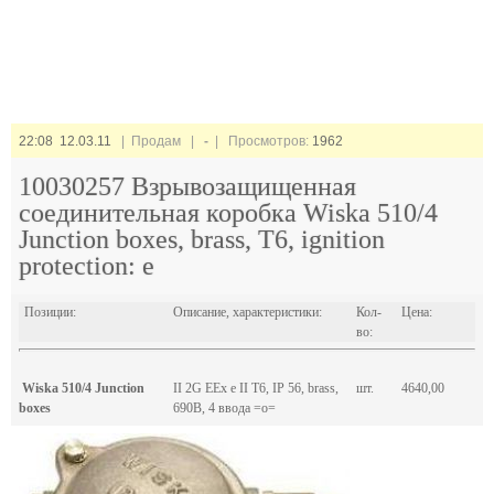
22:08 12.03.11
| Продам |
-
| Просмотров:
1962
10030257 Взрывозащищенная
соединительная коробка Wiska 510/4
Junction boxes, brass, T6, ignition
protection: e
Позиции:
Описание, характеристики:
Кол-
Цена:
во:
Wiska 510/4 Junction
II 2G EEx e II T6, IP 56, brass,
шт.
4640,00
boxes
690В, 4 ввода =о=