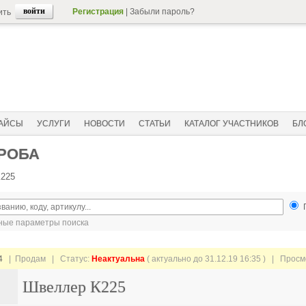
Регистрация
|
Забыли пароль?
ить
АЙСЫ
УСЛУГИ
НОВОСТИ
СТАТЬИ
КАТАЛОГ УЧАСТНИКОВ
БЛ
ОРОБА
225
ые параметры поиска
4
| Продам |
Статус:
Неактуальна
( актуально до 31.12.19 16:35 ) | Прос
Швеллер К225