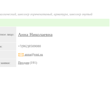
таллический, швеллер горячекатаный, арматура, швеллер гнутый
Анна Николаевна
тное лицо:
+7(962)9509080
н:
anna@emi.su
Продам
(191)
заявки: