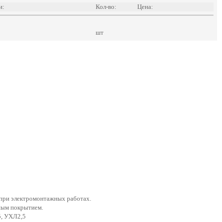
и:
Кол-во:
Цена:
шт
 при электромонтажных работах.
нным покрытием.
5, УХЛ2,5