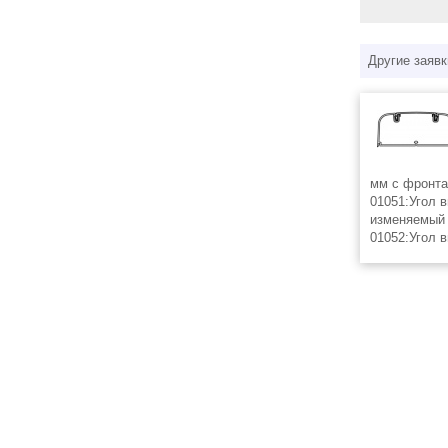
Другие заявк
мм с фронта
01051:Угол 
изменяемый 
01052:Угол 
(80-120°)
01003:Угол 
01005:Заглу
01006:Тройн