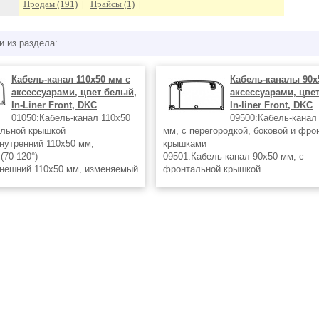
Продам (191)
|
Прайсы (1)
|
и из раздела:
Кабель-канал 110х50 мм с
Кабель-каналы 90х
аксессуарами, цвет белый,
аксессуарами, цве
In-Liner Front, DKC
In-liner Front, DKC
01050:Кабель-канал 110х50
09500:Кабель-канал
льной крышкой
мм, с перегородкой, боковой и фро
внутренний 110х50 мм,
крышками
(70-120°)
09501:Кабель-канал 90х50 мм, с
внешний 110х50 мм, изменяемый
фронтальной крышкой
09551:Угол внутренний 90х50 мм,
плоский 110х50 мм
изменяемый (70-120°)
шка 110х50 мм
09552:Угол внешний 90х50 мм, изм
ик