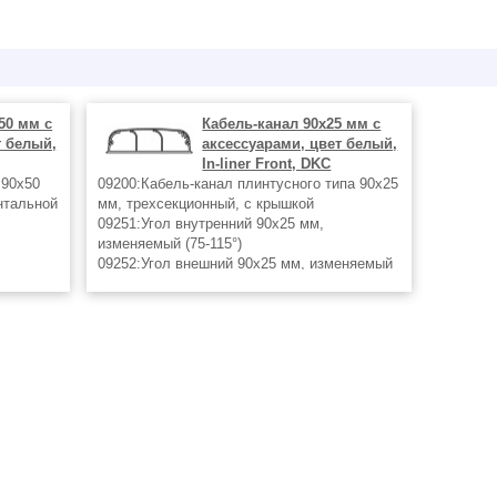
50 мм с
Кабель-канал 90х25 мм с
т белый,
аксессуарами, цвет белый,
In-liner Front, DKC
 90х50
09200:Кабель-канал плинтусного типа 90х25
нтальной
мм, трехсекционный, с крышкой
09251:Угол внутренний 90х25 мм,
изменяемый (75-115°)
09252:Угол внешний 90х25 мм, изменяемый
(80-115°)
09203:Угол плоский 90х25 мм
еняемый
09204:Накладка