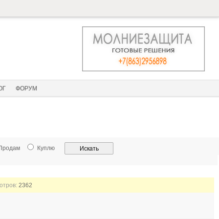
ОГ
ФОРУМ
Продам
Куплю
мотров:
2362