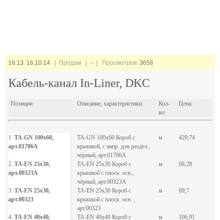
16:13 16.10.14
| Продам |
-
| Просмотров:
3658
Кабель-канал In-Liner, DKC
Позиции:
Описание, характеристики:
Кол-
Цена:
во:
1.
TA-GN 100x60,
TA-GN 100x60 Короб с
м
429,74
арт.01786A
крышкой, с напр. для раздел.,
чёрный, арт.01786A
2.
TA-EN 25x30,
TA-EN 25x30 Короб с
м
68,28
арт.00323A
крышкой с плоск. осн.,
чёрный, арт.00323A
3.
TA-EN 25x30,
TA-EN 25x30 Короб с
м
69,7
арт.00323
крышкой с плоск. осн. ,
арт.00323
4.
TA-EN 40x40,
TA-EN 40x40 Короб с
м
106,91