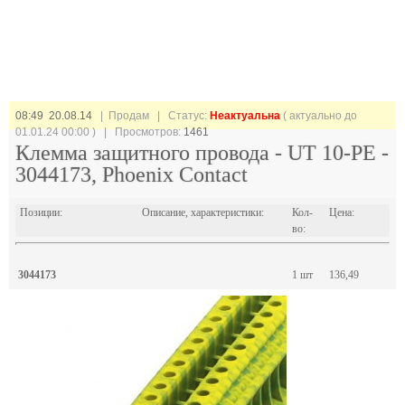
08:49 20.08.14
| Продам |
Статус:
Неактуальна
( актуально до
01.01.24 00:00 ) | Просмотров:
1461
Клемма защитного провода - UT 10-PE -
3044173, Phoenix Contact
Позиции:
Описание, характеристики:
Кол-
Цена:
во:
3044173
1 шт
136,49