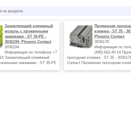
и из раздела:
Заземляющий клеммный
Пружинная проход
модуль с пружинными
клемма - ST 35 - 30
зажимами - ST 35-PE -
Phoenix Contact
3036194, Phoenix Contact
3036178:
3036194:
Информация по тел
Информация по телефону +7
(495) 662-40-14 Пру
0-14 Заземляющий клеммный
проходная клемма - ST 35 - 303617
ужинными зажимами - ST 35-PE
Contact Пружинная проходная клем
Phoenix Contact Заземляющий
подключения: пружинный зажим Се
одуль с пружинными зажимами
2,5 мм² - 35 мм², AWG: 14 - 2 Шири
ения: пружинный
Цвет: cерый Тип