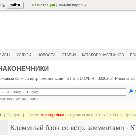
Регистрация
|
Забыли пароль?
ить
АЙСЫ
УСЛУГИ
НОВОСТИ
СТАТЬИ
КАТАЛОГ УЧАСТНИКОВ
БЛ
 НАКОНЕЧНИКИ
еммный блок со встр. элементами - ST 2,5-DIO/L-R - 3036262, Phoenix Co
ые параметры поиска
4
| Продам |
Статус:
Неактуальна
( актуально до 01.01.24 00:00 ) | Прос
Клеммный блок со встр. элементами - ST