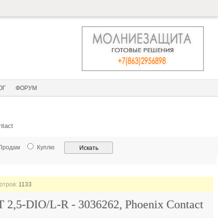
ОГ
ФОРУМ
ntact
Продам
Куплю
мотров:
1133
 2,5-DIO/L-R - 3036262, Phoenix Contact