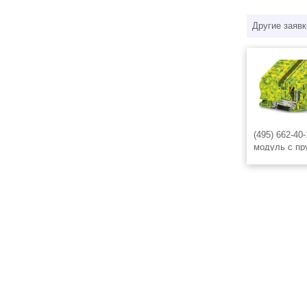
Другие заявк
(495) 662-4
модуль с пр
- 3036194, 
клеммный м
Тип подключ