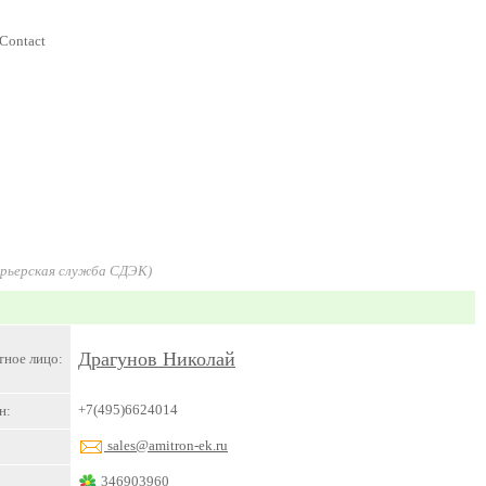
 Contact
урьерская служба СДЭК)
Драгунов Николай
тное лицо:
+7(495)6624014
н:
sales@amitron-ek.ru
346903960