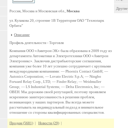
Другие 
Россия, Москва и Московская обл.,
Москва
ул. Кулакова 20, строение 1В Территория ОАО “Технопарк
Орбита”
Описание
Профиль деятельности -
Торговля
Компания ООО «Амитрон-ЭК» была образована в 2009 году из
департамента Автоматики и Электротехники ООО «Амитрон
Электроникс». Заключив дистрибьюторские соглашения,
компания уже более 10 лет успешно сотрудничает с крупными
международными компаниями: — Phoenix Contact GmbH; —
Autonics Corporation; — Lovato Electric S.p.A; — Ningbo
Forward Relay Corp., LTD; — Finder Relay; — Weidmuller
Group; — LS Industrial Systems; — Delta Electronics, Inc; —
ОВЕН. Мы дорожим своей репутацией, поэтому проявляем
искреннюю заинтересованность в решении проблем,
возникающих у наших партнеров. Вы всегда можете
рассчитывать на индивидуальный подход и внимательное
отношение со стороны квалифицированных специалистов.
Продам (5681)
|
Новости (29)
|