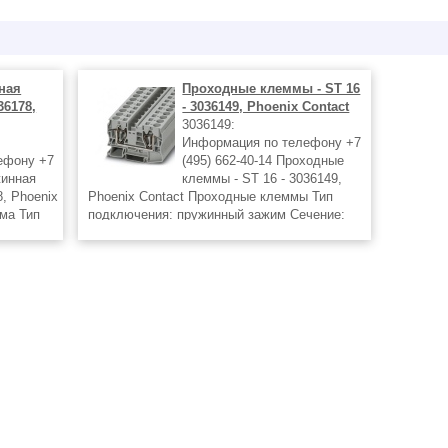
ная
Проходные клеммы - ST 16
36178,
- 3036149, Phoenix Contact
3036149:
Информация по телефону +7
ефону +7
(495) 662-40-14 Проходные
жинная
клеммы - ST 16 - 3036149,
8, Phoenix
Phoenix Contact Проходные клеммы Тип
ма Тип
подключения: пружинный зажим Сечение:
чение:
0,2 мм² - 25 мм², AWG: 24 - 4 Ширина: 12,2
на: 16 мм
мм Цвет: cерый Тип монтажа: NS 35/15, NS