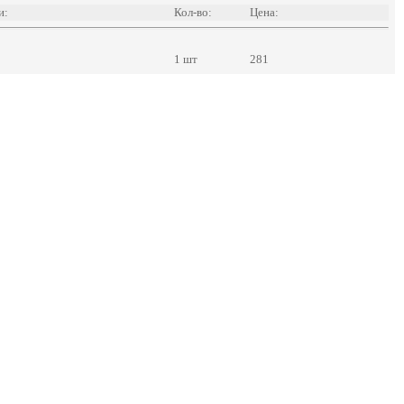
и:
Кол-во:
Цена:
1 шт
281