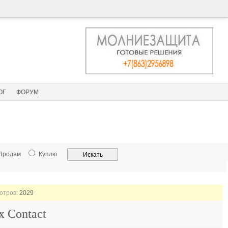
ОГ
ФОРУМ
Продам
Куплю
мотров:
2029
x Contact