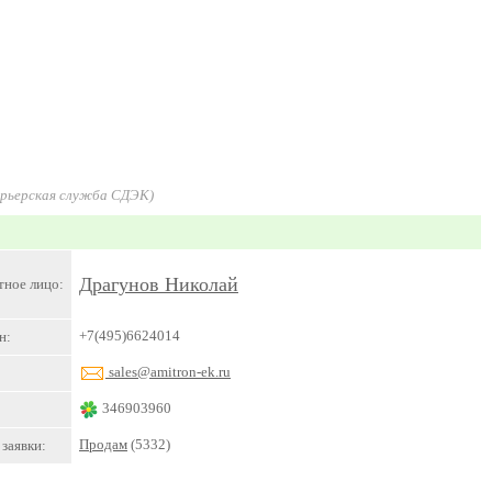
урьерская служба СДЭК)
Драгунов Николай
тное лицо:
+7(495)6624014
н:
sales@amitron-ek.ru
346903960
Продам
(5332)
заявки: