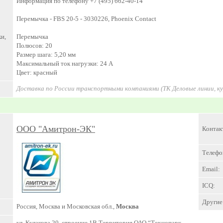
Информация по телефону +7 (495) 662-40-14
Перемычка - FBS 20-5 - 3030226, Phoenix Contact
и,
Перемычка
Полюсов: 20
Размер шага: 5,20 мм
Максимальный ток нагрузки: 24 А
Цвет: красный
Доставка по России транспортными компаниями (ТК Деловые линии, к
ООО "Амитрон-ЭК"
Контак
Телефо
Email:
ICQ:
Другие 
Россия, Москва и Московская обл.,
Москва
ул. Кулакова 20, строение 1В Территория ОАО “Технопарк