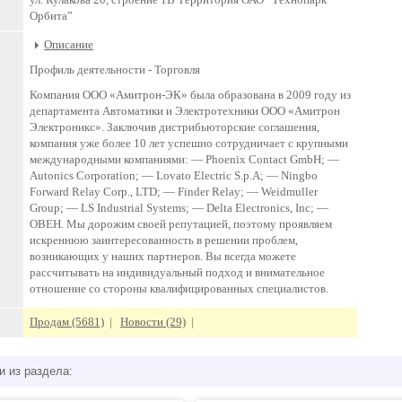
Орбита”
Описание
Профиль деятельности -
Торговля
Компания ООО «Амитрон-ЭК» была образована в 2009 году из
департамента Автоматики и Электротехники ООО «Амитрон
Электроникс». Заключив дистрибьюторские соглашения,
компания уже более 10 лет успешно сотрудничает с крупными
международными компаниями: — Phoenix Contact GmbH; —
Autonics Corporation; — Lovato Electric S.p.A; — Ningbo
Forward Relay Corp., LTD; — Finder Relay; — Weidmuller
Group; — LS Industrial Systems; — Delta Electronics, Inc; —
ОВЕН. Мы дорожим своей репутацией, поэтому проявляем
искреннюю заинтересованность в решении проблем,
возникающих у наших партнеров. Вы всегда можете
рассчитывать на индивидуальный подход и внимательное
отношение со стороны квалифицированных специалистов.
Продам (5681)
|
Новости (29)
|
и из раздела: