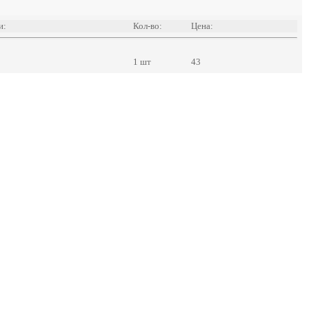
и:
Кол-во:
Цена:
1 шт
43