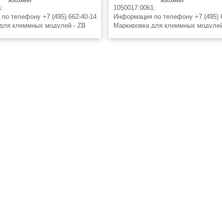
1:
1050017:0061:
по телефону +7 (495) 662-40-14
Информация по телефону +7 (495) 
для клеммных модулей - ZB
Маркировка для клеммных модулей
.ZAHLEN 71-80 - 1050017:0071,
5,LGS:FORTL.ZAHLEN 61-70 - 10500
tact Маркировочная планка Zack,
Phoenix Contact Маркировочная пла
в, с нанесенными
10 элементов, с нанесенными