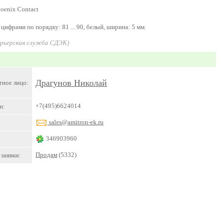
oenix Contact
ифрами по порядку: 81 ... 90, белый, ширина: 5 мм.
урьерская служба СДЭК)
Драгунов Николай
тное лицо:
+7(495)6624014
н:
sales@amitron-ek.ru
346903960
Продам
(5332)
заявки: