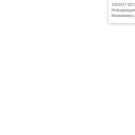
1050017:007
Информация 
Маркировка 
5,LGS:FORTL
Phoenix Con
10 элементо
© 2008-2026 ЭлектроТехИнфо ETI.SU +7(863)2956898
info@eti.su