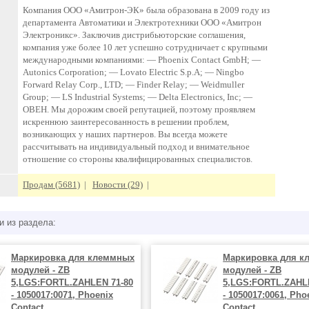
Компания ООО «Амитрон-ЭК» была образована в 2009 году из
департамента Автоматики и Электротехники ООО «Амитрон
Электроникс». Заключив дистрибьюторские соглашения,
компания уже более 10 лет успешно сотрудничает с крупными
международными компаниями: — Phoenix Contact GmbH; —
Autonics Corporation; — Lovato Electric S.p.A; — Ningbo
Forward Relay Corp., LTD; — Finder Relay; — Weidmuller
Group; — LS Industrial Systems; — Delta Electronics, Inc; —
ОВЕН. Мы дорожим своей репутацией, поэтому проявляем
искреннюю заинтересованность в решении проблем,
возникающих у наших партнеров. Вы всегда можете
рассчитывать на индивидуальный подход и внимательное
отношение со стороны квалифицированных специалистов.
Продам (5681)
|
Новости (29)
|
и из раздела:
Маркировка для клеммных
Маркировка для к
модулей - ZB
модулей - ZB
5,LGS:FORTL.ZAHLEN 71-80
5,LGS:FORTL.ZAHL
- 1050017:0071, Phoenix
- 1050017:0061, Pho
Contact
Contact