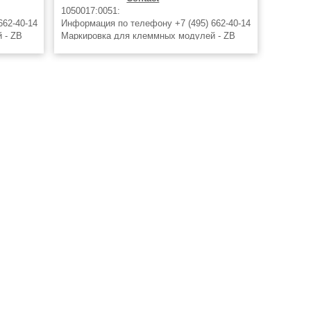
1050017:0051:
662-40-14
Информация по телефону +7 (495) 662-40-14
 - ZB
Маркировка для клеммных модулей - ZB
17:0061,
5,LGS:FORTL.ZAHLEN 51-60 - 1050017:0051,
нка Zack,
Phoenix Contact Маркировочная планка Zack,
10 элементов, с нанесенными