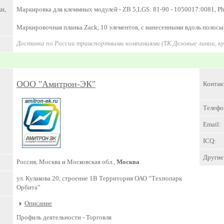
и,
Маркировка для клеммных модулей - ZB 5,LGS: 81-90 - 1050017:0081, Ph
Маркировочная планка Zack, 10 элементов, с нанесенными вдоль полосы ц
Доставка по России транспортными компаниями (ТК Деловые линии, к
ООО "Амитрон-ЭК"
Контак
Телефо
Email:
ICQ:
Другие 
Россия, Москва и Московская обл.,
Москва
ул. Кулакова 20, строение 1В Территория ОАО “Технопарк
Орбита”
Описание
Профиль деятельности -
Торговля