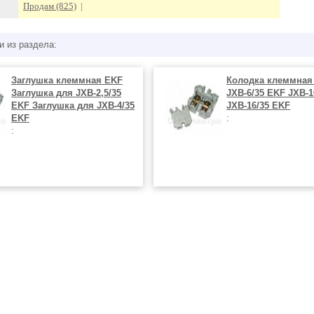
Продам (825)
|
и из раздела:
Заглушка клеммная EKF
Колодка клеммная
Заглушка для JXB-2,5/35
JXB-6/35 EKF JXB-1
EKF Заглушка для JXB-4/35
JXB-16/35 EKF
EKF
:
: