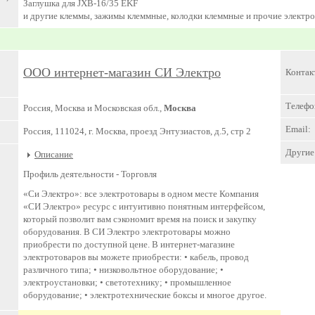
Заглушка для JXB-16/35 EKF
и другие клеммы, зажимы клеммные, колодки клеммные и прочие электр
ООО интернет-магазин СИ Электро
Контак
Телефо
Россия, Москва и Московская обл.,
Москва
Email:
Россия, 111024, г. Москва, проезд Энтузиастов, д.5, стр 2
Другие 
Описание
Профиль деятельности -
Торговля
«Си Электро»: все электротовары в одном месте Компания
«СИ Электро» ресурс с интуитивно понятным интерфейсом,
который позволит вам сэкономит время на поиск и закупку
оборудования. В СИ Электро электротовары можно
приобрести по доступной цене. В интернет-магазине
электротоваров вы можете приобрести: • кабель, провод
различного типа; • низковольтное оборудование; •
электроустановки; • светотехнику; • промышленное
оборудование; • электротехнические боксы и многое другое.