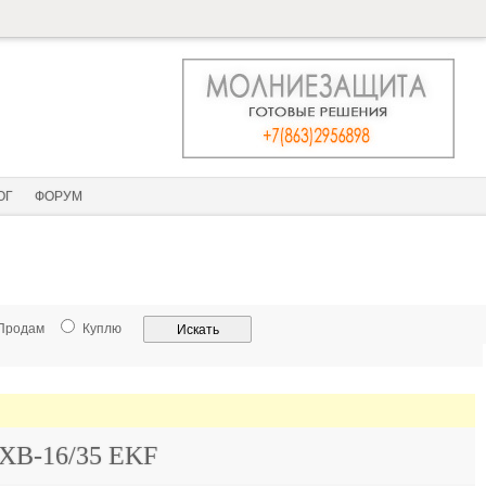
ОГ
ФОРУМ
Продам
Куплю
JXB-16/35 EKF