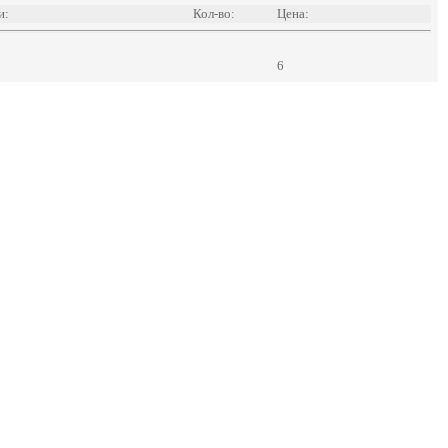
и:
Кол-во:
Цена:
6