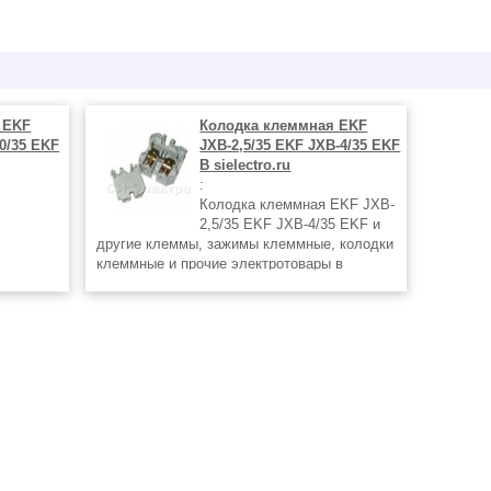
 EKF
Колодка клеммная EKF
0/35 EKF
JXB-2,5/35 EKF JXB-4/35 EKF
В sielectro.ru
:
Колодка клеммная EKF JXB-
2,5/35 EKF JXB-4/35 EKF и
другие клеммы, зажимы клеммные, колодки
клеммные и прочие электротовары в
интернет-магазине СИэлектро
http://www.sielectro.ru/catalogue/7/21/