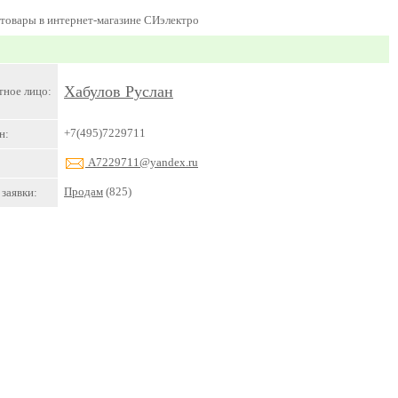
отовары в интернет-магазине СИэлектро
Хабулов Руслан
тное лицо:
+7(495)7229711
н:
A7229711@yandex.ru
Продам
(825)
заявки: