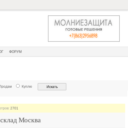
ОГ
ФОРУМ
Продам
Куплю
отров:
2701
склад Москва