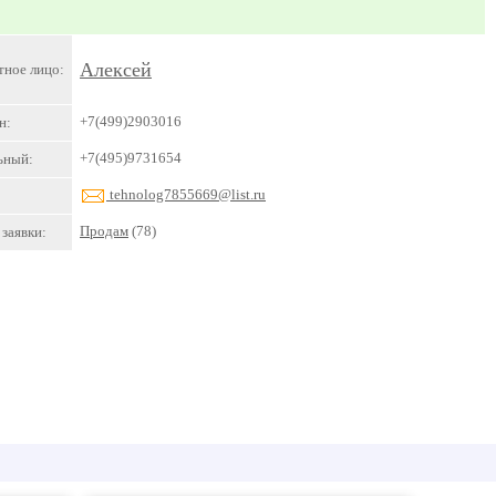
Алексей
тное лицо:
+7(499)2903016
н:
+7(495)9731654
ьный:
tehnolog7855669@list.ru
Продам
(78)
заявки: