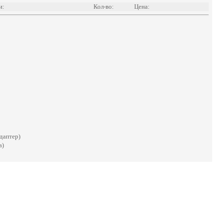
и:
Кол-во:
Цена:
даптер)
а)