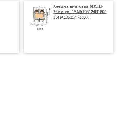
Клемма винтовая M35/16
35мм.кв. 1SNA105124R1600
1SNA105124R1600: