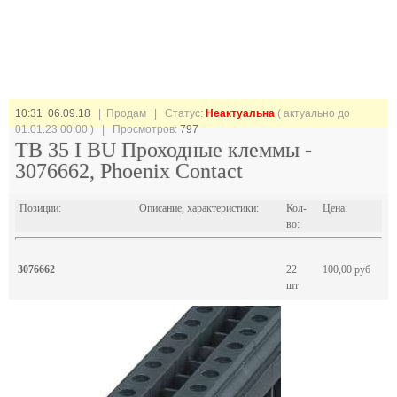
10:31 06.09.18
| Продам |
Статус:
Неактуальна
( актуально до
01.01.23 00:00 ) | Просмотров:
797
TB 35 I BU Проходные клеммы -
3076662, Phoenix Contact
Позиции:
Описание, характеристики:
Кол-
Цена:
во:
3076662
22
100,00 руб
шт