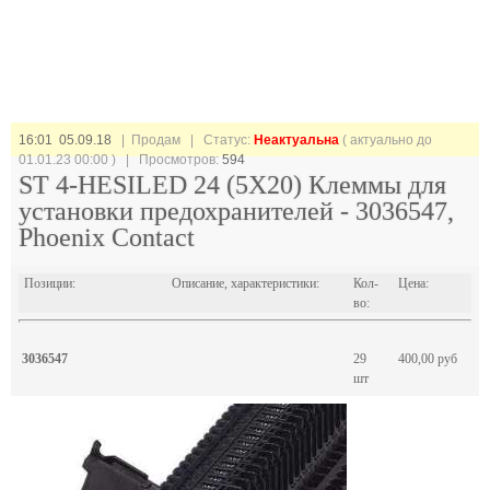
16:01 05.09.18
| Продам |
Статус:
Неактуальна
( актуально до
01.01.23 00:00 ) | Просмотров:
594
ST 4-HESILED 24 (5X20) Клеммы для
установки предохранителей - 3036547,
Phoenix Contact
Позиции:
Описание, характеристики:
Кол-
Цена:
во:
3036547
29
400,00 руб
шт