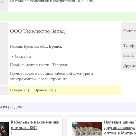
Болтовые наконечники и соединители 10-800 мм²
и,
ООО Техэлектро Запад
Контак
Телефо
Россия, Брянская обл.,
Брянск
Email:
Описание
Профиль деятельности -
Торговля
Другие 
Производство и поставка кабельной арматуры и
электромонтажного инструмента
Продам (5)
|
Прайсы (2)
|
и из раздела:
Кабельные наконечники
Нулевые шины 
и гильзы КВТ
другие аксессу
:
оптом в Митин