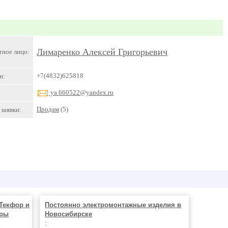
Лимаренко Алексей Григорьевич
тное лицо:
+7(4832)625818
н:
ya.660522@yandex.ru
Продам
(5)
заявки:
Текфор и
Постоянно электромонтажные изделия в
ары
Новосибирске
о
: