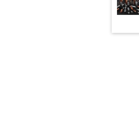
© 2008-2026 ЭлектроТехИнфо ETI.SU +7(863)2956898
info@eti.su