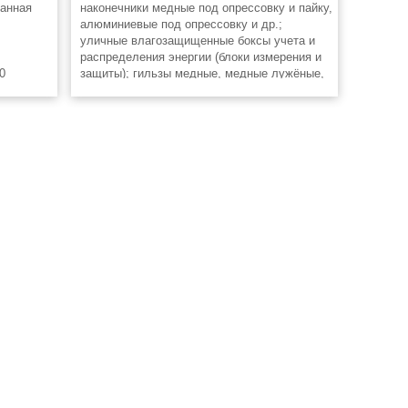
ванная
наконечники медные под опрессовку и пайку,
алюминиевые под опрессовку и др.;
уличные влагозащищенные боксы учета и
распределения энергии (блоки измерения и
0
защиты); гильзы медные, медные лужёные,
алюминиевые, алюминиевые закрытые,
2
соединители болто-вые; концевые
14 GREY