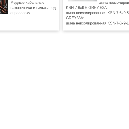
Медные кабельные
шина неизолиро
наконечники и гильзы под
KSN-7-6x9-6 GREY 63А:
опрессовку
шина неизолированная KSN-7-6x9-8
GREY63А:
шина неизолированная KSN-7-6x9-1
GREY63А:
шина неизолированная KSN-7-6x9-1
GREY63А:
шина неизолированная KSN-7-6x9-
100А:
шина неизолированная