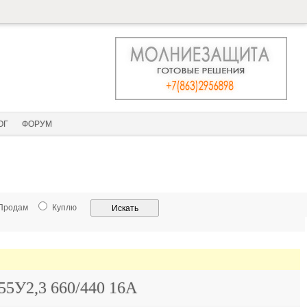
ОГ
ФОРУМ
Продам
Куплю
5У2,3 660/440 16А