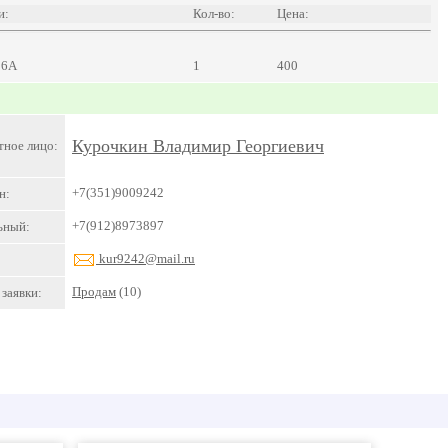
и:
Кол-во:
Цена:
16А
1
400
Курочкин Владимир Георгиевич
тное лицо:
+7(351)9009242
н:
+7(912)8973897
ьный:
kur9242@mail.ru
Продам
(10)
заявки: