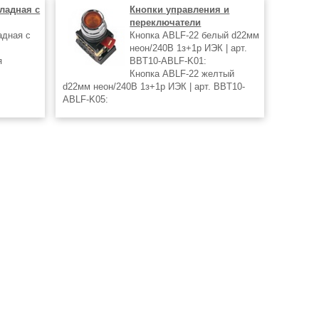
ладная с
Кнопки управления и
переключатели
адная с
Кнопка ABLF-22 белый d22мм
неон/240В 1з+1р ИЭК | арт.
я
BBT10-ABLF-K01:
Кнопка ABLF-22 желтый
d22мм неон/240В 1з+1р ИЭК | арт. BBT10-
ABLF-K05:
краска.
Кнопка ABLF-22 зеленый d22мм неон/240В
 в
1з+1р ИЭК | арт. BBT10-ABLF-K06:
лизации.
Кнопка ABLF-22 красный d22мм неон/240В
1з+1р