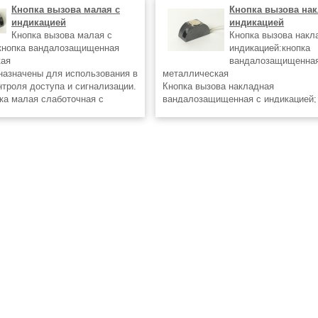
Кнопка вызова малая с
Кнопка вызова нак
индикацией
индикацией
Кнопка вызова малая с
Кнопка вызова накл
кнопка вандалозащищенная
индикацией:кнопка
кая
вандалозащищенна
назначены для использования в
металлическая
нтроля доступа и сигнализации.
Кнопка вызова накладная
пка малая слаботочная с
вандалозащищенная с индикацией;
в центре - кнопка накладная c
материал - дюраль. Порошковая по
справа - кнопка вызова
Предназначена для использования
системах контроля доступа и сигна
Технические