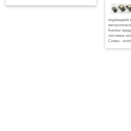
индикацией:
металличес
Кнопки пред
системах ко
Слева - кно
индикацией, 
индикацией, 