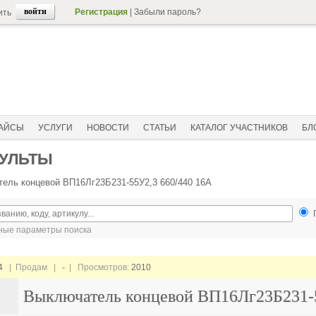
Регистрация
|
Забыли пароль?
ить
АЙСЫ
УСЛУГИ
НОВОСТИ
СТАТЬИ
КАТАЛОГ УЧАСТНИКОВ
БЛ
ПУЛЬТЫ
ель концевой ВП16Лг23Б231-55У2,3 660/440 16А
ые параметры поиска
4
| Продам |
-
| Просмотров:
2010
Выключатель концевой ВП16Лг23Б231-5