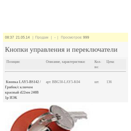
08:37 21.05.14
| Продам |
-
| Просмотров:
999
Кнопки управления и переключатели
Позиции:
Описание, характеристики:
Кол-
Цена:
во:
Кнопка LAY5-BS142 /
арт. BBG50-LAY5-K04
шт.
136
Грибок/с ключом
красный d22мм 240В
1р ИЭК