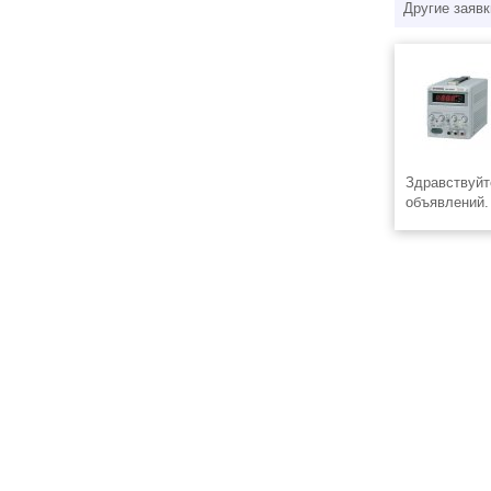
Другие заявк
Здравствуйт
объявлений. 
разместили 
быть интере
телефону (49