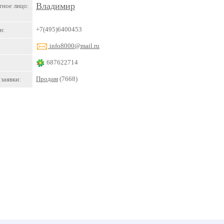
Владимир
тное лицо:
+7(495)6400453
н:
info8000@mail.ru
687622714
Продам
(7668)
заявки: