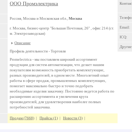
ООО Промэлектрика
Контак
Телефо
Россия, Москва и Московская обл.,
Москва
Email:
г. Москва, бизнес-центр "Большая Почтовая, 26" , офис 214 (ст.
м. Электрозаводская)
ICQ:
Описание
Другие 
Профиль деятельности -
Торговля
Promelectrica - мы поставляем широкий ассортимент
продукции для систем автоматизации, что делает нашим
покупателям возможность приобретать комплектующие,
разных производителей, в одном месте. Многолетний опыт
работы в сфере продаж, промышленных комплектующих,
помогает максимально быстро и точно подобрать
необходимые изделия заказчику. Постоянно ведется работа по
расширению ассортимента и увеличения круга
производителей, для удовлетворения наиболее полных
потребностей заказчика.
Продам (7668)
|
Прайсы (1)
|
Новости (3)
|