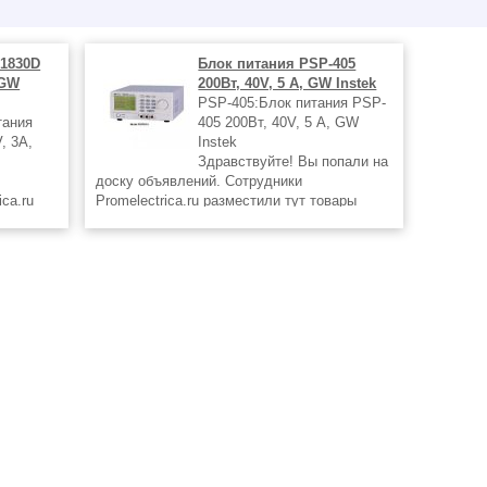
-1830D
Блок питания PSP-405
 GW
200Вт, 40V, 5 А, GW Instek
PSP-405:Блок питания PSP-
тания
405 200Вт, 40V, 5 А, GW
, 3А,
Instek
Здравствуйте! Вы попали на
доску объявлений. Сотрудники
ca.ru
Promelectrica.ru разместили тут товары
м могут
которые вам могут быть интересны.
ичии по
Информация о наличии по телефону (499)
и
409-29-40 Источники