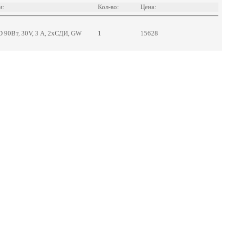
и:
Кол-во:
Цена:
 90Вт, 30V, 3 А, 2хСДИ, GW
1
15628