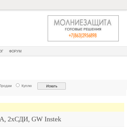
ОГ
ФОРУМ
Продам
Куплю
 А, 2хСДИ, GW Instek