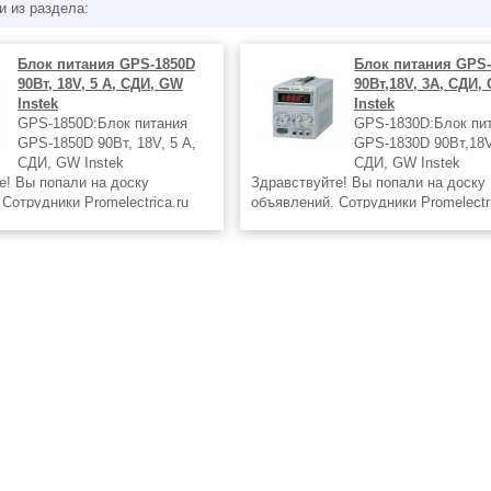
и из раздела:
Блок питания GPS-1850D
Блок питания GPS
90Вт, 18V, 5 А, СДИ, GW
90Вт,18V, 3А, СДИ,
Instek
Instek
GPS-1850D:Блок питания
GPS-1830D:Блок пи
GPS-1850D 90Вт, 18V, 5 А,
GPS-1830D 90Вт,18V
СДИ, GW Instek
СДИ, GW Instek
е! Вы попали на доску
Здравствуйте! Вы попали на доску
Сотрудники Promelectrica.ru
объявлений. Сотрудники Promelectri
тут товары которые вам могут
разместили тут товары которые ва
сны. Информация о наличии по
быть интересны. Информация о нал
9) 409-29-40 Источники
телефону (499) 409-29-40 Источник