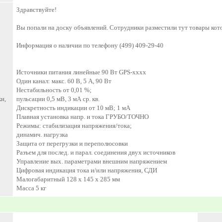
Здравствуйте!
Вы попали на доску объявлений. Сотрудники разместили тут товары кот
Информация о наличии по телефону (499) 409-29-40
Источники питания линейные 90 Вт GPS-хххх
Один канал: макс. 60 В, 5 А, 90 Вт
Нестабильность от 0,01 %;
и,
пульсации 0,5 мВ, 3 мА ср. кв.
Дискретность индикации от 10 мВ; 1 мА
Плавная установка напр. и тока ГРУБО/ТОЧНО
Режимы: стабилизация напряжения/тока;
динамич. нагрузка
Защита от перегрузки и переполюсовки
Разъем для послед. и парал. соединения двух источников
Управление вых. параметрами внешним напряжением
Цифровая индикация тока и/или напряжения, СДИ
Малогабаритный 128 х 145 х 285 мм
Масса 5 кг