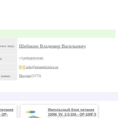
Шибакин Владимир Васильевич
тное лицо:
+7(499)4092940
н:
info@promelectrica.ru
Продам
(1173)
заявки:
питания
Импульсный блок питания
- QP-
100W, 5V, 2.0-10A - QP-100F-5