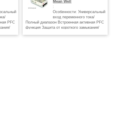
Mean Well
:
ерсальный
Особенности: Универсальный
ка/
вход переменного тока/
вная PFC
Полный диапазон Встроенная активная PFC
кания/
функция Защита от короткого замыкания/
ционное
перегрузки/перенапряжения Конвекционное
выбора
охлаждение воздуха Возможность выбора
полярности Фиксированная