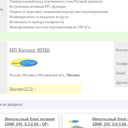
Универсальный вход переменного тока/Полный диапазон
Встроенная активная PFC функция
и,
Защита от короткого замыкания/перегрузки/перенапряжения
Конвекционное охлаждение воздуха
Возможность выбора полярности
Фиксированная частота переключения на 100 кГц
ИП Каталог ИПШ
Контак
Телефо
Email:
Россия, Москва и Московская обл.,
Москва
Другие 
Продам (1173)
|
и из раздела:
Импульсный блок питания
Импульсный блок 
100W, 24V, 0.3-2.0A - QP-
100W, 15V, 0.0-3.0A 