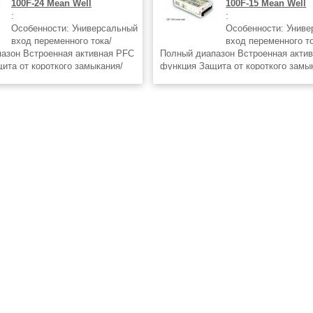
100F-24 Mean Well
100F-15 Mean Well
:
:
Особенности: Универсальный
Особенности: Унив
вход переменного тока/
вход переменного то
азон Встроенная активная PFC
Полный диапазон Встроенная акти
ита от короткого замыкания/
функция Защита от короткого замы
перенапряжения Конвекционное
перегрузки/перенапряжения Конвек
воздуха Возможность выбора
охлаждение воздуха Возможность 
Фиксированная
полярности Фиксированная