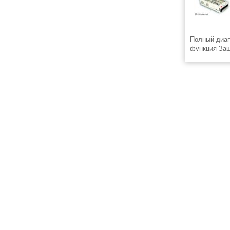
Полный диап
функция Защ
перегрузки/
охлаждение 
полярности 
© 2008-2026 ЭлектроТехИнфо ETI.SU +7(863)2956898
info@eti.su