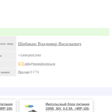
Шибакин Владимир Васильевич
тное лицо:
+7(499)4092940
н:
info@promelectrica.ru
Продам
(1173)
заявки:
питания
Импульсный блок питания
 HRP-100-
100W, 36V, 0-2.9A - HRP-100-