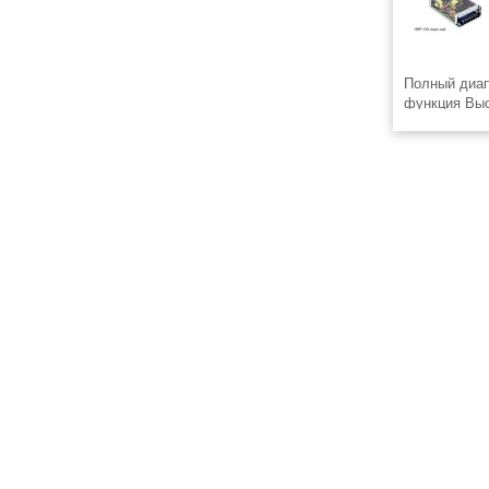
Полный диап
функция Выс
короткого за
перенапряже
300VAC вход
© 2008-2026 ЭлектроТехИнфо ETI.SU +7(863)2956898
info@eti.su