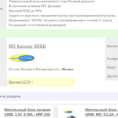
Универсальный вход переменного тока/Полный диапазон
Встроенная активная PFC функция
и,
Высокий КПД до 89%
Защита от короткого замыкания/перегрузки/перенапряжения/перегрева
Выдерживают 300VAC входного перенапряжения в течение 5 секунд
Охлаждение естественной конвекцией
ИП Каталог ИПШ
Контак
Телефо
Email:
Россия, Москва и Московская обл.,
Москва
Другие 
Продам (1173)
|
и из раздела:
Импульсный блок питания
Импульсный блок 
150W, 3.3V, 0-30A - HRP-150-
100W, 48V, 0-2.2A -