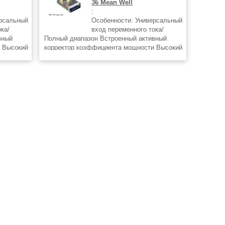
36 Mean Well
:
ерсальный
Особенности: Универсальный
ка/
вход переменного тока/
вный
Полный диапазон Встроенный активный
 Высокий
корректор коэффициента мощности Высокий
амыкания/
КПД до 90% Защита от короткого замыкания/
: от
перегрузки/перенапряжения Защита: от
перегрева (опция) Встроенная