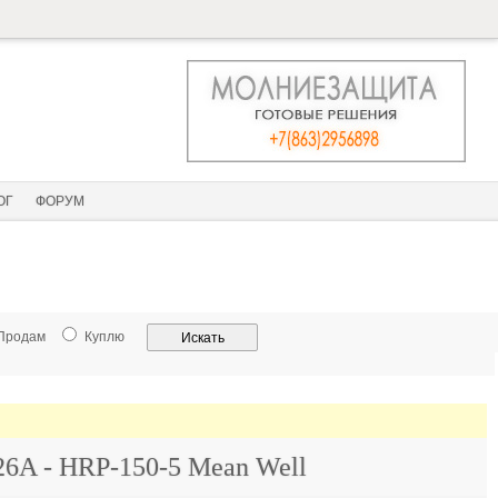
ОГ
ФОРУМ
Продам
Куплю
26A - HRP-150-5 Mean Well