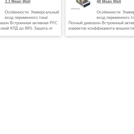
3.3 Mean Well
48 Mean Well
:
:
Особенности: Универсальный
Особенности: Унив
вход переменного тока/
вход переменного то
азон Встроенная активная PFC
Полный диапазон Встроенный акти
окий КПД до 89% Защита от
корректор коэффициента мощности
мыкания/перегрузки/
КПД до 90% Защита от короткого з
ния/перегрева Выдерживают
перегрузки/перенапряжения Защита
ного перенапряжения
перегрева (опция) Встроенная