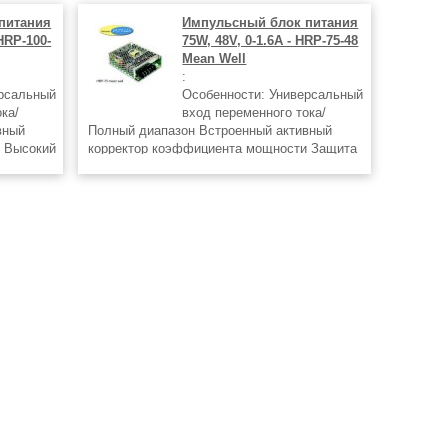
питания
Импульсный блок питания
 HRP-100-
75W, 48V, 0-1.6A - HRP-75-48
Mean Well
:
ерсальный
Особенности: Универсальный
ка/
вход переменного тока/
вный
Полный диапазон Встроенный активный
 Высокий
корректор коэффициента мощности Защита
амыкания/
от короткого замыкания/перегрузки/
: от
перенапряжения Защита: от перегрева
(опция) Встроенная функция дистанционного