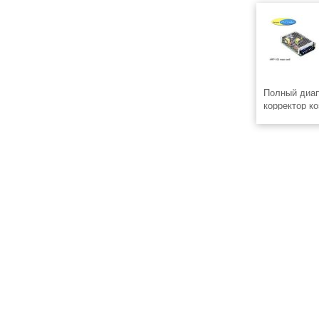
Полный диап
корректор к
КПД до 90% 
перегрузки/
перегрева (