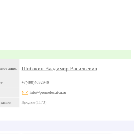
Шибакин Владимир Васильевич
тное лицо:
+7(499)4092940
н:
info@promelectrica.ru
Продам
(1173)
заявки: