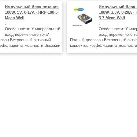
Импульсный блок питания
Импульсный блок 
100W, 5V, 0-17A - HRP-100-5
100W, 3.3V, 0-20A -
Mean Well
3.3 Mean Well
:
:
Особенности: Универсальный
Особенности: Унив
вход переменного тока/
вход переменного то
азон Встроенный активный
Полный диапазон Встроенный акти
оэффициента мощности Высокий
корректор коэффициента мощности
Защита от короткого замыкания/
КПД до 90% Защита от короткого з
перенапряжения Защита: от
перегрузки/перенапряжения Защита
опция) Встроенная
перегрева (опция) Встроенная