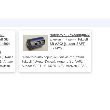
ный
Литий-тионилхлоридный
ll SB-
элемент питания Tekcell
14500)
SB-AA02 (аналог SAFT
LS 14250)
й
:
ll (Южная
Литий-тионилхлоридный элемент питания
1. Аналог
Tekcell (Южная Корея), модель SB-AA02.
диаметр
Аналог SAFT LS 14250. 3,6V, размер 1/2AA,
,5 Ач,
диаметр 14,1 мм, высота 24,7 мм. Емкость
яда
1,2 Ач, масса 9 г. Максимальный ток разряда
20/50 мА (длительный/импульс).