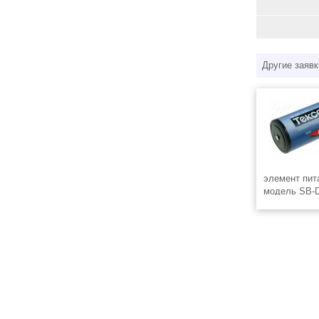
Другие заявк
элемент пита
модель SB-D
3,6V, размер
59,4 мм. Емк
Максимальны
(длительный