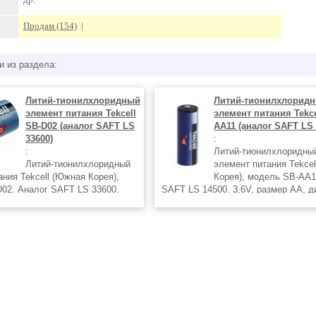
Продам (154)
|
и из раздела:
Литий-тионилхлоридный
Литий-тионилхлорид
элемент питания Tekcell
элемент питания Tekce
SB-D02 (аналог SAFT LS
AA11 (аналог SAFT LS 
33600)
:
:
Литий-тионилхлоридны
Литий-тионилхлоридный
элемент питания Tekce
ния Tekcell (Южная Корея),
Корея), модель SB-AA1
02. Аналог SAFT LS 33600.
SAFT LS 14500. 3,6V, размер AA, 
 D, диаметр 33,5 мм, высота
14,1 мм, высота 50,1 мм. Емкость 2
ость 19 Ач, масса 100 г.
масса 16 г. Максимальный ток разр
й ток разряда 100/250 мА
60/100 мА (длительный/импульс).
/импульс).