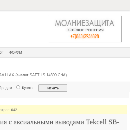
ОГ
ФОРУМ
AA11 AX (аналог SAFT LS 14500 CNA)
Продам
Куплю
мотров:
642
я с аксиальными выводами Tekcell SB-