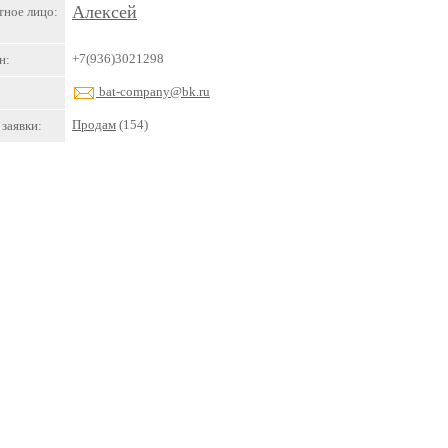
Алексей
тное лицо:
+7(936)3021298
н:
bat-company@bk.ru
Продам
(154)
заявки: