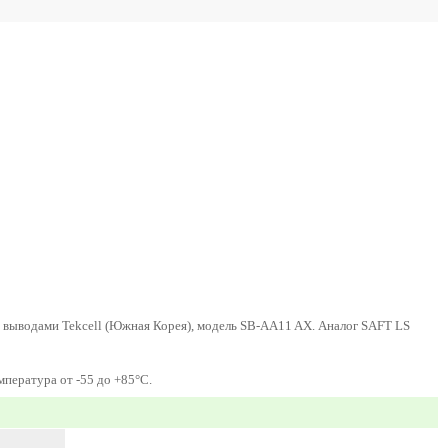
выводами Tekcell (Южная Корея), модель SB-AA11 AX. Аналог SAFT LS
пература от -55 до +85°C.