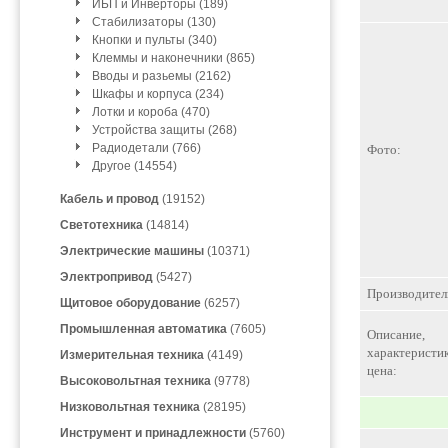
ИБП и Инверторы (189)
Стабилизаторы (130)
Кнопки и пульты (340)
Клеммы и наконечники (865)
Вводы и разьемы (2162)
Шкафы и корпуса (234)
Лотки и короба (470)
Устройства защиты (268)
Радиодетали (766)
Фото:
Другое (14554)
Кабель и провод
(19152)
Светотехника
(14814)
Электрические машины
(10371)
Электропривод
(5427)
Производител
Щитовое оборудование
(6257)
Промышленная автоматика
(7605)
Описание,
характеристик
Измерительная техника
(4149)
цена:
Высоковольтная техника
(9778)
Низковольтная техника
(28195)
Инструмент и принадлежности
(5760)