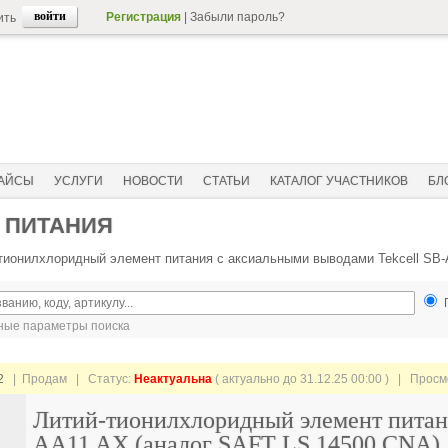
Регистрация
|
Забыли пароль?
ить
АЙСЫ
УСЛУГИ
НОВОСТИ
СТАТЬИ
КАТАЛОГ УЧАСТНИКОВ
БЛ
 ПИТАНИЯ
тионилхлоридный элемент питания с аксиальными выводами Tekcell SB-
ые параметры поиска
2
| Продам |
Статус:
Неактуальна
( актуально до 31.12.25 00:00 ) | Прос
Литий-тионилхлоридный элемент питани
AA11 AX (аналог SAFT LS 14500 CNA)