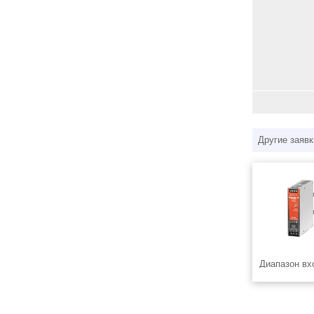
Другие заявк
Диапазон вх
85…264 В АС
напряжения 
Диапазон час