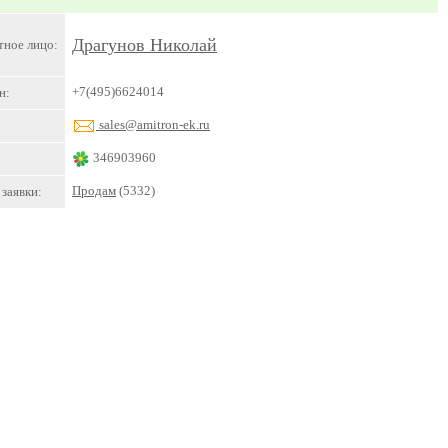
Драгунов Николай
тное лицо:
+7(495)6624014
н:
sales@amitron-ek.ru
346903960
Продам
(5332)
заявки: