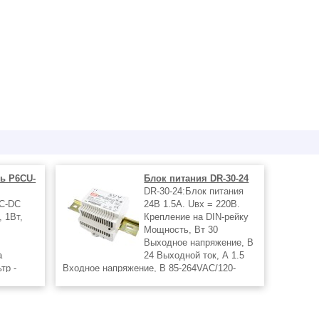
ь P6CU-
Блок питания DR-30-24
DR-30-24:Блок питания
C-DC
24В 1.5А. Uвх = 220В.
 1Вт,
Крепление на DIN-рейку
Мощность, Вт 30
Выходное напряжение, В
а
24 Выходной ток, А 1.5
тр -
Входное напряжение, В 85-264VAC/120-
и
370VDC Конструктивное исполнение на DIN-
C Ток
рейку Типы защиты KЗ, перегрузка,
 Ом
перенапряжение Количество выходов 1