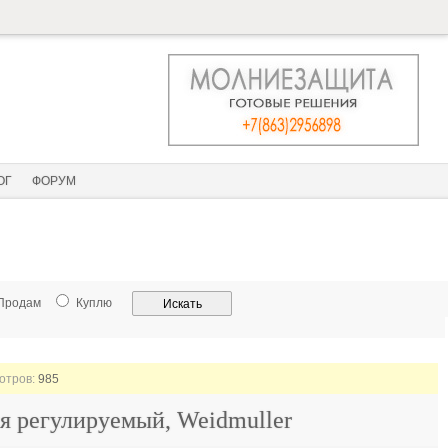
ОГ
ФОРУМ
Продам
Куплю
мотров:
985
я регулируемый, Weidmuller