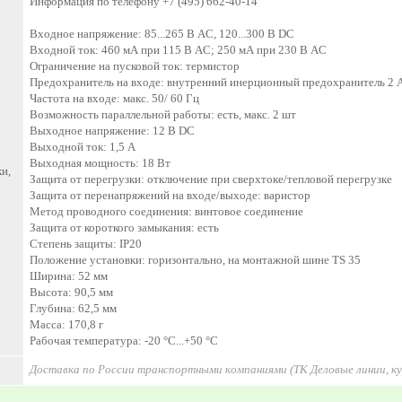
Информация по телефону +7 (495) 662-40-14
Входное напряжение: 85...265 В AC, 120...300 В DC
Входной ток: 460 мА при 115 В AC; 250 мА при 230 В AC
Ограничение на пусковой ток: термистор
Предохранитель на входе: внутренний инерционный предохранитель 2 
Частота на входе: макс. 50/ 60 Гц
Возможность параллельной работы: есть, макс. 2 шт
Выходное напряжение: 12 В DC
Выходной ток: 1,5 A
Выходная мощность: 18 Вт
и,
Защита от перегрузки: отключение при сверхтоке/тепловой перегрузке
Защита от перенапряжений на входе/выходе: варистор
Метод проводного соединения: винтовое соединение
Защита от короткого замыкания: есть
Степень защиты: IP20
Положение установки: горизонтально, на монтажной шине TS 35
Ширина: 52 мм
Высота: 90,5 мм
Глубина: 62,5 мм
Масса: 170,8 г
Рабочая температура: -20 °C...+50 °C
Доставка по России транспортными компаниями (ТК Деловые линии, к