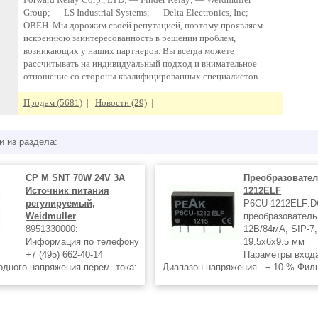
Group; — LS Industrial Systems; — Delta Electronics, Inc; —
ОВЕН. Мы дорожим своей репутацией, поэтому проявляем
искреннюю заинтересованность в решении проблем,
возникающих у наших партнеров. Вы всегда можете
рассчитывать на индивидуальный подход и внимательное
отношение со стороны квалифицированных специалистов.
Продам (5681)
|
Новости (29)
|
и из раздела:
CP M SNT 70W 24V 3A
Преобразовател
Источник питания
1212ELF
регулируемый,
P6CU-1212ELF:D
Weidmuller
преобразователь,
8951330000:
12В/84мА, SIP-7,
Информация по телефону
19.5x6x9.5 мм
+7 (495) 662-40-14
Параметры вход
одного напряжения перем. тока:
Диапазон напряжения - ± 10 % Филь
 Диапазон входного
Конденсаторы Параметры изоляци
пост. тока: 80…370 В DC
Номинальное напряжение - 1000 VD
тот перем. тока: 47...63 Гц
утечки - 1 мА Сопротивление - 109