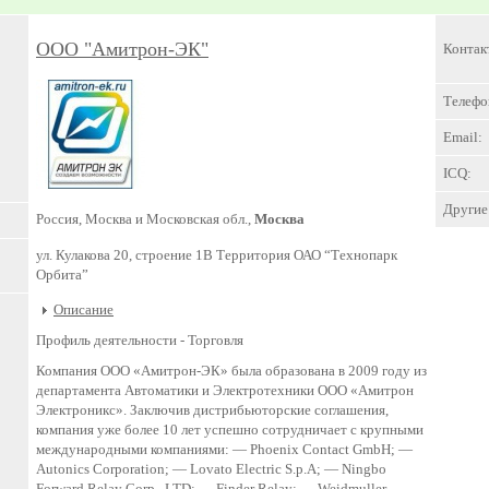
ООО "Амитрон-ЭК"
Контак
Телефо
Email:
ICQ:
Другие 
Россия, Москва и Московская обл.,
Москва
ул. Кулакова 20, строение 1В Территория ОАО “Технопарк
Орбита”
Описание
Профиль деятельности -
Торговля
Компания ООО «Амитрон-ЭК» была образована в 2009 году из
департамента Автоматики и Электротехники ООО «Амитрон
Электроникс». Заключив дистрибьюторские соглашения,
компания уже более 10 лет успешно сотрудничает с крупными
международными компаниями: — Phoenix Contact GmbH; —
Autonics Corporation; — Lovato Electric S.p.A; — Ningbo
Forward Relay Corp., LTD; — Finder Relay; — Weidmuller