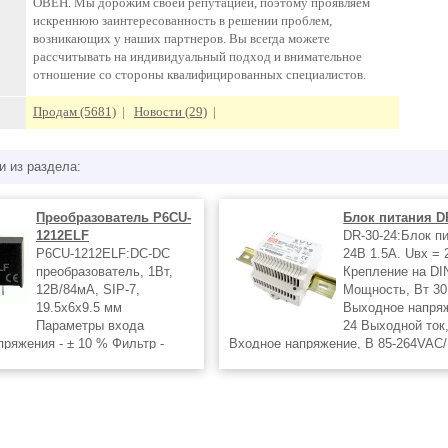
ОВЕН. Мы дорожим своей репутацией, поэтому проявляем
искреннюю заинтересованность в решении проблем,
возникающих у наших партнеров. Вы всегда можете
рассчитывать на индивидуальный подход и внимательное
отношение со стороны квалифицированных специалистов.
Продам (5681)
|
Новости (29)
|
и из раздела:
Преобразователь P6CU-
Блок питания D
1212ELF
DR-30-24:Блок п
P6CU-1212ELF:DC-DC
24В 1.5А. Uвх = 
преобразователь, 1Вт,
Крепление на DI
12В/84мА, SIP-7,
Мощность, Вт 30
19.5x6x9.5 мм
Выходное напря
Параметры входа
24 Выходной ток,
пряжения - ± 10 % Фильтр -
Входное напряжение, В 85-264VAC/
ы Параметры изоляции
370VDC Конструктивное исполнение
 напряжение - 1000 VDC Ток
рейку Типы защиты KЗ, перегрузка,
А Сопротивление - 109 Ом
перенапряжение Количество выход
0 пкФ (тип.) Выходные параметры
Напряжение