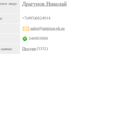
Драгунов Николай
тное лицо:
+7(495)6624014
н:
sales@amitron-ek.ru
346903960
Продам
(5332)
заявки: