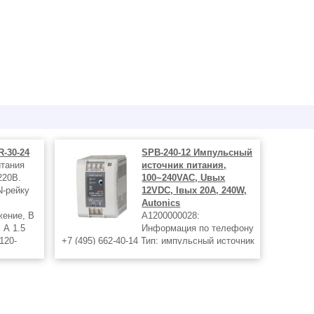
R-30-24
SPB-240-12 Импульсный
итания
источник питания,
220В.
100~240VAC, Uвых
N-рейку
12VDC, Iвых 20А, 240W,
Autonics
жение, В
A1200000028:
 А 1.5
Информация по телефону
120-
+7 (495) 662-40-14 Тип: импульсный источник
 на DIN-
питания Напряжение питания: 100-240 В AC,
50/60 Гц Выходное напряжение: 12 В DC
ов 1
Выходной ток: 20 А Мощность: 240 Вт
Индикатор выходного