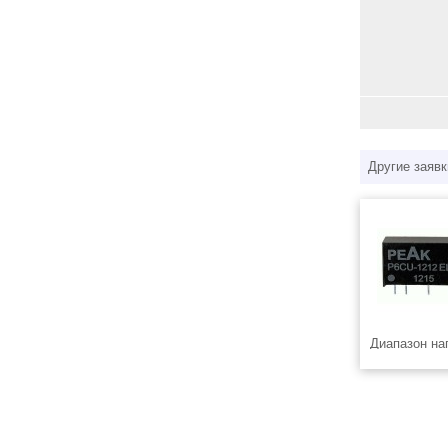
Другие заявк
Диапазон на
Конденсатор
Номинальное
утечки - 1 м
Емкость - 6
Точность