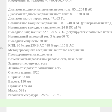
Информация по телефону +7 (495) 662-40-14
Диапазон входного напряжения перем. тока: 85…264 В АС
Диапазон входного напряжения пост. тока: 80…370 В DC
Диапазон частот перем. тока: 47...63 Гц
Номинальное входное напряжение: 100...240 В AC (универсальный вход
Номинальное выходное напряжение: 24 В DC ±1 %
Выходное напряжение: 22.5...29.5 В DC (регулируется с помощью потен
Номинальный выходной ток: 3 A при 60 °C
Выходная мощность: 70 Вт
КПД: 90 % при 230 В AC / 88 % при 115 В AC
и,
Метод проводного соединения: винтовое соединение
Предохранитель на входе: есть
Возможность параллельной работы: есть, макс. 5 шт
Защита от перегрузки: есть
Защита от короткого замыкания: есть
Степень защиты: IP20
Ширина: 33 мм
Высота: 130 мм
Глубина: 125 мм
Масса: 588 г
Рабочая температура: -25 °C...+70 °C