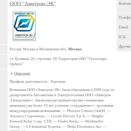
ООО "Амитрон-ЭК"
Контак
Телефо
Email:
ICQ:
Другие 
Россия, Москва и Московская обл.,
Москва
ул. Кулакова 20, строение 1В Территория ОАО “Технопарк
Орбита”
Описание
Профиль деятельности -
Торговля
Компания ООО «Амитрон-ЭК» была образована в 2009 году из
департамента Автоматики и Электротехники ООО «Амитрон
Электроникс». Заключив дистрибьюторские соглашения,
компания уже более 10 лет успешно сотрудничает с крупными
международными компаниями: — Phoenix Contact GmbH; —
Autonics Corporation; — Lovato Electric S.p.A; — Ningbo
Forward Relay Corp., LTD; — Finder Relay; — Weidmuller
Group; — LS Industrial Systems; — Delta Electronics, Inc; —