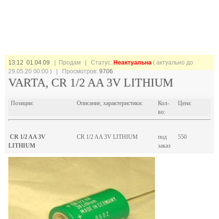
13:12 01.04.09
| Продам |
Статус:
Неактуальна
( актуально до
29.05.20 00:00 ) | Просмотров:
9706
VARTA, CR 1/2 AA 3V LITHIUM
Позиции:
Описание, характеристики:
Кол-
Цена:
во:
CR 1/2 AA 3V
CR 1/2 AA 3V LITHIUM
под
550
LITHIUM
заказ