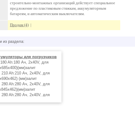
строительно-монтажных организаций действует специальное
предложение по пластиковым стяжкам, аккумуляторным
батареям, и автоматическим выключателям.
Продам (4)
|
и из раздела:
кумуляторы для погрузчиков
180 Ah:180 Ач, 2х40V, для
5x685x400)(мм)залит
 210 Ah:210 Ач, 2х40V, для
x690x462) (мм)залит
 280 Ah:280 Ач, 2х40V, для
х845х462)(мм)залит
 280 Ah:280 Ач, 2х40V, для