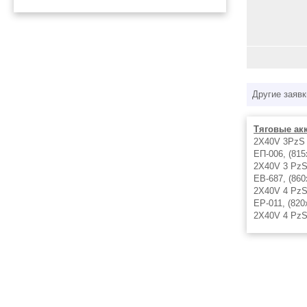
Другие заявк
Тяговые ак
2X40V 3PzS 
ЕП-006, (81
2X40V 3 PzS
ЕВ-687, (860
2X40V 4 PzS
ЕР-011, (820
2X40V 4 PzS
ЕВ-717,