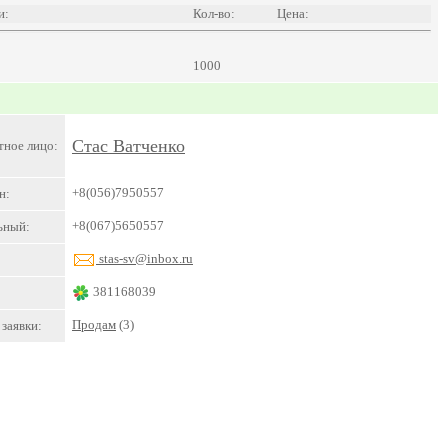
и:
Кол-во:
Цена:
1000
Стас Ватченко
тное лицо:
+8(056)7950557
н:
+8(067)5650557
ьный:
stas-sv@inbox.ru
381168039
Продам
(3)
заявки: