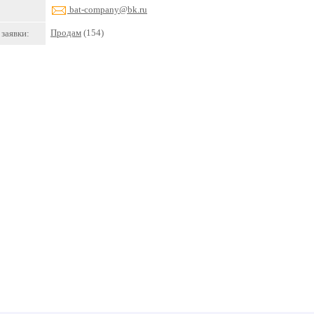
bat-company@bk.ru
Продам
(154)
заявки: