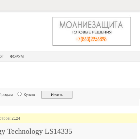
ОГ
ФОРУМ
Продам
Куплю
мотров:
2124
gy Technology LS14335