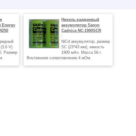
я
Никель-кадмиевый
) Energy
аккумулятор Sanyo
4250
Cadnica NC-1900SCR
:
оридный
NiCd аккумулятор, размер
(3,6 V)
SC (23*43 мм), емкость
0. Размер
1900 мАч. Масса 56 г.
м.
Внутреннее сопротивление 4 мОм.
т LS
лочными