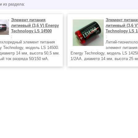
и из раздела:
Элемент питания
Элемент питани
литиевый (3,6 V) Energy
литиевый (3,6 V
Technology LS 14500
Technology LS 1
:
:
лхлоридный элемент питания
Литий-тионилхл
gy Technology, модель LS 14500.
элемент питания 
диаметр 14 мм, высота 50,5 мм.
Energy Technology, модель LS 1425
й ток разряда 50/150 мА.
1/2AA, диаметр 14 мм, высота 25 м
Ач. Масса 21 г.
Емкость 1,2 Ач. Масса 11 г. Вариан
14250 CNA - с аксиальными прово
выводами.