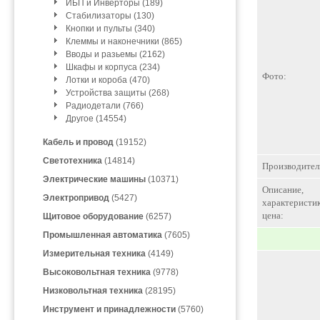
ИБП и Инверторы (189)
Стабилизаторы (130)
Кнопки и пульты (340)
Клеммы и наконечники (865)
Вводы и разьемы (2162)
Шкафы и корпуса (234)
Фото:
Лотки и короба (470)
Устройства защиты (268)
Радиодетали (766)
Другое (14554)
Кабель и провод
(19152)
Светотехника
(14814)
Производител
Электрические машины
(10371)
Описание,
Электропривод
(5427)
характеристик
цена:
Щитовое оборудование
(6257)
Промышленная автоматика
(7605)
Измерительная техника
(4149)
Высоковольтная техника
(9778)
Низковольтная техника
(28195)
Инструмент и принадлежности
(5760)