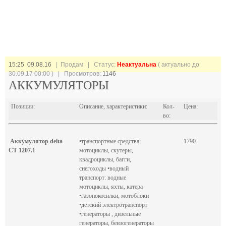
15:25 09.08.16
| Продам |
Статус:
Неактуальна
( актуально до
30.09.17 00:00 ) | Просмотров:
1146
АККУМУЛЯТОРЫ
Позиции:
Описание, характеристики:
Кол-
Цена:
во:
Аккумулятор delta
•транспортные средства:
1790
CT 1207.1
мотоциклы, скутеры,
квадроциклы, багги,
снегоходы •водный
транспорт: водные
мотоциклы, яхты, катера
•газонокосилки, мотоблоки
•детский электротранспорт
•генераторы , дизельные
генераторы, бензогенераторы