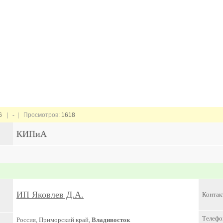
6
|
-
| Просмотров:
1618
КИПиА
ИП Яковлев Д.А.
Контак
Телефо
Россия, Приморский край,
Владивосток