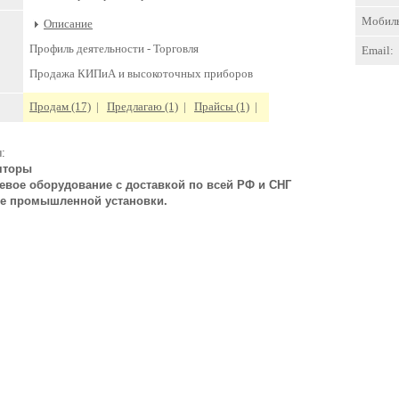
Мобил
Описание
Профиль деятельности -
Торговля
Email:
Продажа КИПиА и высокоточных приборов
Продам (17)
|
Предлагаю (1)
|
Прайсы (1)
|
:
яторы
евое оборудование с доставкой по всей РФ и СНГ
е промышленной установки.