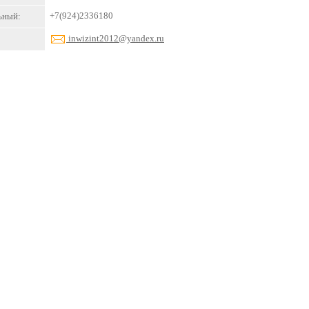
+7(924)2336180
ьный:
inwizint2012@yandex.ru