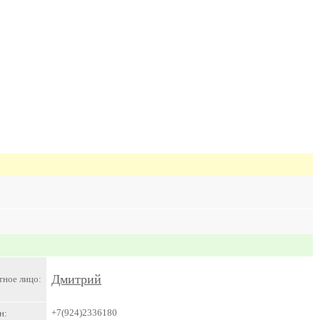
Дмитрий
тное лицо:
+7(924)2336180
н: