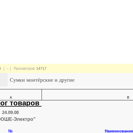
8
|
-
| Просмотров:
14717
Сумки монтёрские и другие
A
B
ог товаров
24.09.08
ЮШЕ-Электро"
№
Наименование