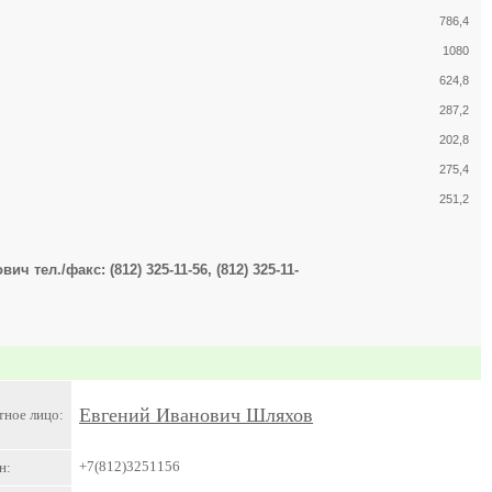
786,4
1080
624,8
287,2
202,8
275,4
251,2
тел./факс: (812) 325-11-56, (812) 325-11-
Евгений Иванович Шляхов
тное лицо:
+7(812)3251156
н: