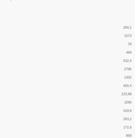
269,2
1573
78
468
532,4
2796
1302
400,4
223,98
1596
319,8
263,2
172,6
858