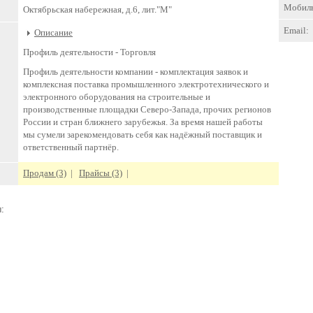
Мобил
Октябрьская набережная, д.6, лит."М"
Email:
Описание
Профиль деятельности -
Торговля
Профиль деятельности компании - комплектация заявок и
комплексная поставка промышленного электротехнического и
электронного оборудования на строительные и
производственные площадки Северо-Запада, прочих регионов
России и стран ближнего зарубежья. За время нашей работы
мы сумели зарекомендовать себя как надёжный поставщик и
ответственный партнёр.
Продам (3)
|
Прайсы (3)
|
: