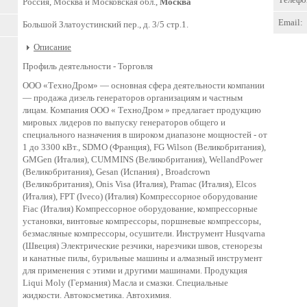
Россия, Москва и Московская обл.,
Москва
Email:
Большой Златоустинский пер., д. 3/5 стр.1.
Описание
Профиль деятельности -
Торговля
ООО «ТехноДром» — основная сфера деятельности компании
— продажа дизель генераторов организациям и частным
лицам. Компания ООО « ТехноДром » предлагает продукцию
мировых лидеров по выпуску генераторов общего и
специального назначения в широком диапазоне мощностей - от
1 до 3300 кВт., SDMO (Франция), FG Wilson (Великобритания),
GMGen (Италия), CUMMINS (Великобритания), WellandPower
(Великобритания), Gesan (Испания) , Broadcrown
(Великобритания), Onis Visa (Италия), Pramac (Италия), Elcos
(Италия), FPT (Iveco) (Италия) Компрессорное оборудование
Fiac (Италия) Компрессорное оборудование, компрессорные
установки, винтовые компрессоры, поршневые компрессоры,
безмасляные компрессоры, осушители. Инструмент Husqvarna
(Швеция) Электрические резчики, нарезчики швов, стенорезы
и канатные пилы, бурильные машины и алмазный инструмент
для применения с этими и другими машинами. Продукция
Liqui Moly (Германия) Масла и смазки. Специальные
жидкости. Автокосметика. Автохимия.