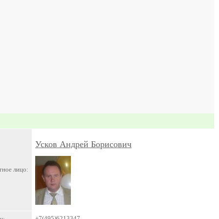
Усков Андрей Борисович
тное лицо:
+7(495)6213347
н: