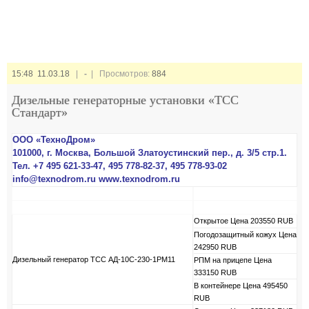
15:48 11.03.18
|
-
| Просмотров:
884
Дизельные генераторные установки «ТСС
Стандарт»
ООО «ТехноДром»
101000, г. Москва, Большой Златоустинский пер., д. 3/5 стр.1.
Тел. +7 495 621-33-47, 495 778-82-37, 495 778-93-02
info@texnodrom.ru www.texnodrom.ru
Открытое Цена 203550 RUB
Погодозащитный кожух Цена
242950 RUB
Дизельный генератор ТСС АД-10С-230-1РМ11
РПМ на прицепе Цена
333150 RUB
В контейнере Цена 495450
RUB