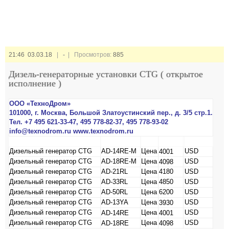
21:46 03.03.18
|
-
| Просмотров:
885
Дизель-генераторные установки CTG ( открытое
исполнение )
ООО «ТехноДром»
101000, г. Москва, Большой Златоустинский пер., д. 3/5 стр.1.
Тел. +7 495 621-33-47, 495 778-82-37, 495 778-93-02
info@texnodrom.ru www.texnodrom.ru
Дизельный генератор CTG
AD-14RE-M
Цена
USD
4001
Дизельный генератор CTG
AD-18RE-M
Цена
USD
4098
Дизельный генератор CTG
AD-21RL
Цена
4180
USD
Дизельный генератор CTG
AD-33RL
Цена
4850
USD
Дизельный генератор CTG
AD-50RL
Цена
6200
USD
Дизельный генератор CTG
AD-13YA
Цена
USD
3930
Дизельный генератор CTG
Цена
USD
AD-14RE
4001
Дизельный генератор CTG
Цена
USD
AD-18RE
4098