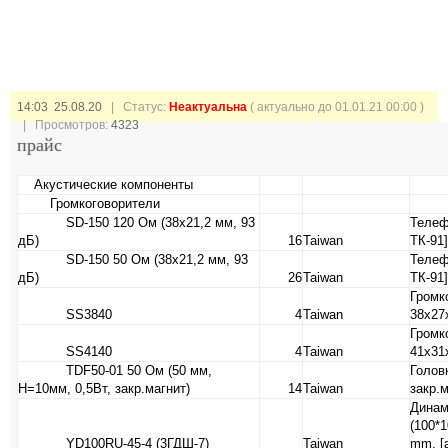
14:03 25.08.20
| Статус:
Неактуальна
( актуально до 01.01.21 00:00 )
| Просмотров:
4323
прайс
Акустические компоненты
Громкоговорители
SD-150 120 Ом (38х21,2 мм, 93
Телеф
дБ)
16
Taiwan
ТК-91]
SD-150 50 Ом (38х21,2 мм, 93
Телеф
дБ)
26
Taiwan
ТК-91]
Громк
SS3840
4
Taiwan
38х27
Громк
SS4140
4
Taiwan
41х31
TDF50-01 50 Ом (50 мм,
Голов
H=10мм, 0,5Вт, закр.магнит)
14
Taiwan
закр.
Динам
(100*
YD100RU-45-4 (3ГДШ-7)
Taiwan
mm, [