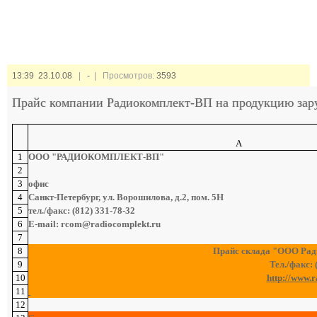
13:39 23.10.08
|
-
| Просмотров:
3593
Прайс компании Радиокомплект-ВП на продукцию зару
A
1
ООО "РАДИОКОМПЛЕКТ-ВП"
2
3
офис
4
Санкт-Петербург, ул. Ворошилова, д.2, пом. 5Н
5
тел./факс: (812) 331-78-32
6
E-mail: rcom@radiocomplekt.ru
7
8
Прайс склада "ООО Ради
9
Тел./факс: 
10
http://www.
11
12