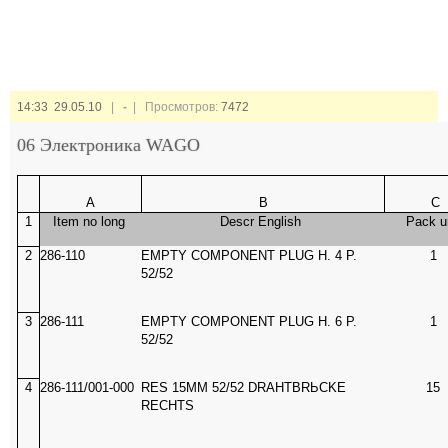
14:33 29.05.10
|
-
| Просмотров:
7472
06 Электроника WAGO
A
B
C
1
Item no long
Descr English
Pack u
2
286-110
EMPTY COMPONENT PLUG H. 4 P.
1
52/52
3
286-111
EMPTY COMPONENT PLUG H. 6 P.
1
52/52
4
286-111/001-000
RES 15MM 52/52 DRAHTBRЬCKE
15
RECHTS