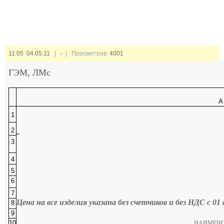
11:05 04.05.11
|
-
| Просмотров:
4001
ГЭМ, ЛМс
1
2
3
4
5
6
7
Цена на все изделия указана без счетчиков и без НДС с 01 
8
9
10
НАИМЕН