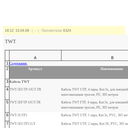
18:12 15.04.09
|
-
| Просмотров:
6324
TWT
A
B
1
Содержание
2
Артикул
Наименование
3
Кабель TWT
4
TWT-5EUTP-OUT-TR
Кабель TWT UTP, 4 пары, Кат.5e, для внешней
многожильным тросом, PE, 305 метров
5
TWT-5EFTP-OUT-TR
Кабель TWT FTP, 4 пары, Кат.5e, для внешней 
многожильным тросом, PE, 305 метров
6
TWT-5UTP1
Кабель TWT UTP, 1 пара, Кат.5e, PVC, 305 м
7
TWT-5EUTP2-GY
Кабель TWT UTP, 2 пары, Кат.5E, PVC, 305 м