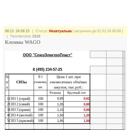
08:12 24.06.15
| Статус:
Неактуальна
( актуально до 01.01.16 00:00 )
| Просмотров:
1919
Клеммы WAGO
ООО "СоюзЭлектроПласт"
8 (495) 234-57-25
Цена 1 шт. при
№
В 1
СИЗы
ежемесячных объёмах
п/
упаковке,
закупок, тыс.руб.:
п
шт.
Розница
Крупный опт
1
СИЗ 1 (серый)
100
0,85
0,61
2
СИЗ 2 (синий)
100
1,05
0,80
3
СИЗ 3 (оранж)
100
1,15
0,90
4
СИЗ 4 (желтый)
100
1,50
1,20
5
СИЗ 5 (красный)
100
1,85
1,50