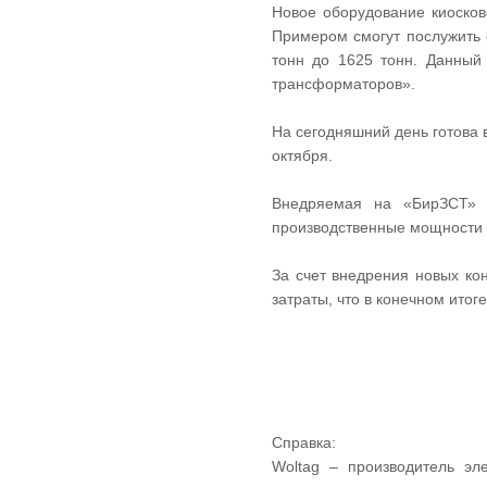
Новое оборудование киосков
Примером смогут послужить
тонн до 1625 тонн. Данный
трансформаторов».
На сегодняшний день готова 
октября.
Внедряемая на «БирЗСТ» н
производственные мощности 
За счет внедрения новых ко
затраты, что в конечном ито
Справка:
Woltag – производитель эл