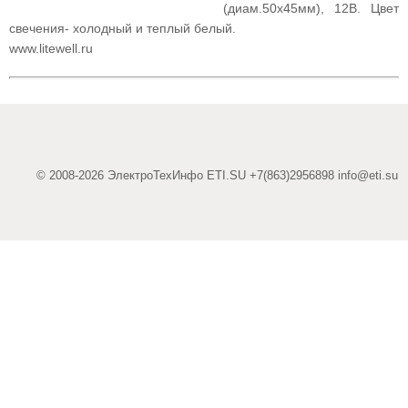
(диам.50х45мм), 12В. Цвет
свечения- холодный и теплый белый.
www.litewell.ru
© 2008-2026 ЭлектроТехИнфо ETI.SU +7(863)2956898
info@eti.su