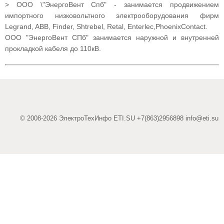
> ООО \"ЭнергоВент Спб" - занимается продвижением
импортного низковольтного электрооборудования фирм
Legrand, ABB, Finder, Shtrebel, Retal, Enterlec,PhoenixContact.
ООО "ЭнергоВент СПб" занимается наружной и внутренней
прокладкой кабеля до 110кВ.
© 2008-2026 ЭлектроТехИнфо ETI.SU +7(863)2956898
info@eti.su