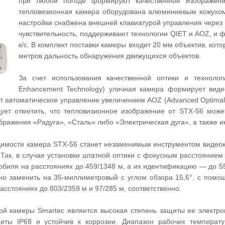
при любой погоде формируют качественное изображени
тепловизионная камера оборудована алюминиевым кожухом
настройки снабжена внешней клавиатурой управления через
чувствительность, поддерживают технологии QIET и AOZ, и 
к/с. В комплект поставки камеры входит 20 мм объектив, кот
метров дальность обнаружения движущихся объектов.
За счет использования качественной оптики и технолог
Enhancement Technology) уличная камера формирует видео
т автоматическое управление увеличением AOZ (Advanced Optimal
дует отметить, что тепловизионное изображение от STX-56 може
бражения «Радуга», «Сталь» либо «Электрическая дуга», а также 
димости камера STX-56 станет незаменимым инструментом видеоко
 Так, в случае установки штатной оптики с фокусным расстоянием
обиля на расстояниях до 459/1348 м, а их идентификацию — до 5
о заменить на 35-миллиметровый с углом обзора 15,6°, с помо
асстояниях до 803/2359 м и 97/285 м, соответственно.
 камеры Smartec является высокая степень защиты ее электрон
щиты IP68 и устойчив к коррозии. Диапазон рабочих температ