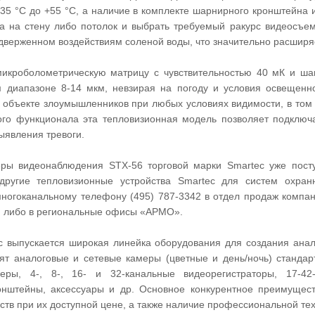
 -35 °C до +55 °C, а наличие в комплекте шарнирного кронштейна
ва на стену либо потолок и выбрать требуемый ракурс видеосъем
одверженном воздействиям соленой воды, что значительно расширя
икроболометрическую матрицу с чувствительностью 40 мК и ша
м диапазоне 8-14 мкм, невзирая на погоду и условия освещенн
 объекте злоумышленников при любых условиях видимости, в том 
го функционала эта тепловизионная модель позволяет подключа
ыявления тревоги.
ры видеонаблюдения STX-56 торговой марки Smartec уже посту
ругие тепловизионные устройства Smartec для систем охран
о многоканальному телефону (495) 787-3342 в отдел продаж ком
, либо в региональные офисы «АРМО».
c выпускается широкая линейка оборудования для создания ана
дят аналоговые и сетевые камеры (цветные и день/ночь) станда
еры, 4-, 8-, 16- и 32-канальные видеорегистраторы, 17-42
онштейны, аксессуары и др. Основное конкурентное преимущест
йств при их доступной цене, а также наличие профессиональной те