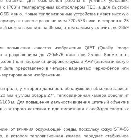
е объекта. Для безопасной работы в уличных условиях,
 с IP68 и температурным контроллером TEC, а для быстрой
 OSD меню. Новые тепловизионные устройства имеют высокую
формируют видео с разрешением 720х576 пикс. и скоростью 25
орый можно заменить на 35 мм, и тем самым увеличить до 2359
ии повышения качества изображения QIET (Quality Image
 с разрешением до 720х576 пикс. при 25 к/с. Кроме того,
 Zoom) для настройки цифрового зума и АРУ (автоматическую
т быть представлено в четырех вариантах: черно-белое или
инвертированное изображение.
нтроля, у которого дальность обнаружения объектов зависит
 20 мм и углом обзора 27°, тепловизионная камера обеспечит
5/163 м. Для повышения дальности видения штатный объектив
щью которого детекция и идентификация людей/транспортных
ики от влияния окружающей среды, поскольку кожух STX-56
ур, в котором тепловизионная камера передает стабильное