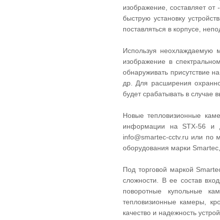
изображение, составляет от
быструю установку устройст
поставляться в корпусе, неп
Используя неохлаждаемую м
изображение в спектрально
обнаруживать присутствие на
др. Для расширения охранно
будет срабатывать в случае в
Новые тепловизионные каме
информации на STX-56 и д
info@smartec-cctv.ru или п
оборудования марки Smartec
Под торговой маркой Smarte
сложности. В ее состав вхо
поворотные купольные кам
тепловизионные камеры, кр
качество и надежность устро