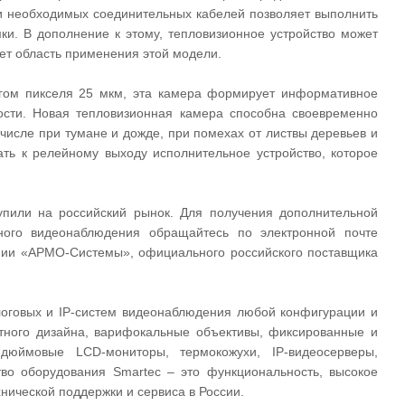
 и необходимых соединительных кабелей позволяет выполнить
ки. В дополнение к этому, тепловизионное устройство может
ет область применения этой модели.
гом пикселя 25 мкм, эта камера формирует информативное
ости. Новая тепловизионная камера способна своевременно
числе при тумане и дожде, при помехах от листвы деревьев и
ть к релейному выходу исполнительное устройство, которое
пили на российский рынок. Для получения дополнительной
ного видеонаблюдения обращайтесь по электронной почте
пании «АРМО-Системы», официального российского поставщика
логовых и IP-систем видеонаблюдения любой конфигурации и
ртного дизайна, варифокальные объективы, фиксированные и
-дюймовые LCD-мониторы, термокожухи, IP-видеосерверы,
во оборудования Smartec – это функциональность, высокое
хнической поддержки и сервиса в России.