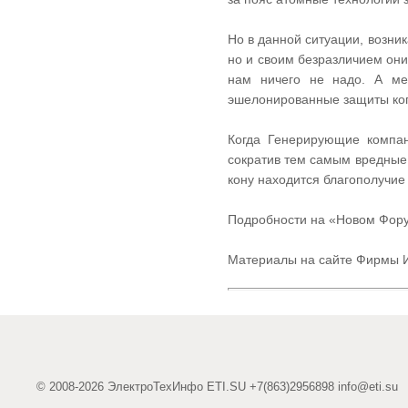
Но в данной ситуации, возн
но и своим безразличием они 
нам ничего не надо. А меж
эшелонированные защиты когд
Когда Генерирующие компа
сократив тем самым вредные в
кону находится благополучие 
Подробности на «Новом Форуме
Материалы на сайте Фирмы И
© 2008-2026 ЭлектроТехИнфо ETI.SU +7(863)2956898
info@eti.su