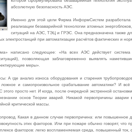
которой сформулирована безаварийная технология эксплуат
абсолютную безопасность АЭС.
Именно для этой цели Фирма ИнформСистем разработала 
реализации безаварийной технологии атомных энергоблоков,
ситуаций на АЭС, ТЭЦ и ГРЭС. Она предназначена также дл
ых электростанций при автоматизации расчётов фактических и но
ома» написано следующее: «На всех АЭС действует система 
ситуаций), позволяющая заблаговременно выявлять наметивш
ректирующие меры».
сы: А где анализ износа оборудования и старения трубопроводов
а ложное и самопроизвольное срабатывание автоматики? И всё
С этого просто нет. И когда, после очередной экстренной остановк
 незнании основ Теории аварий. Никакой первопричины аварии в
ийной критической массы.
опровод. Какая в данном случае первопричина: или повышенное 
совокупность этих факторов. Или при пожаре обычно говорят, что п
плексе факторов: легко воспламеняемая среда, повышенный ток, от