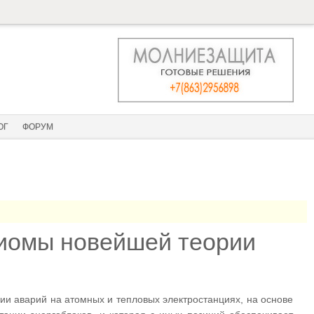
ОГ
ФОРУМ
иомы новейшей теории
 аварий на атомных и тепловых электростанциях, на основе