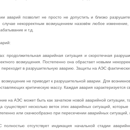
ии аварий позволит не просто не допустить и близко разрушит
м случае некорректным возмущением назовём любое изменение, 
абатывание и т.д.
арий:
фаз: продолжительная аварийная ситуация и скоротечная разруш
ректного возмущения. Постепенно она обрастает новыми некоррект
ия переходит в разрушительную аварию. Защиты на АЭС фактически
е возмущение не приводит к разрушительной аварии. Для возникн
ставляющих критическую массу. Каждая авария характеризуется с
ние на АЭС может быть как зачатком новой аварийной ситуации, т
а существуют несколько веток этих аварийных ситуаций, которые 
тепенно или скачкообразно при пересечении аварийных ситуаций,
полностью отсутствует индикация начальной стадии аварийн