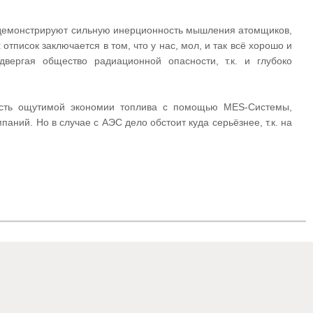
о демонстрируют сильную инерционность мышления атомщиков,
тписок заключается в том, что у нас, мол, и так всё хорошо и
вергая общество радиационной опасности, т.к. и глубоко
ость ощутимой экономии топлива с помощью MES-Системы,
аний. Но в случае с АЭС дело обстоит куда серьёзнее, т.к. на