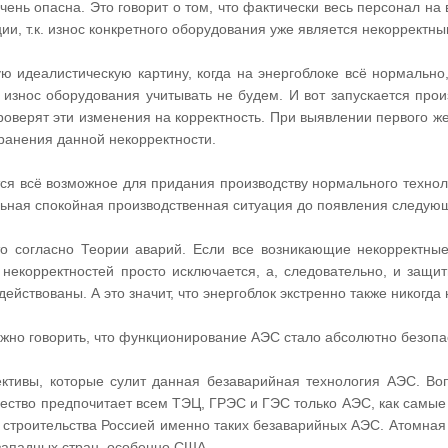
чень опасна. Это говорит о том, что фактически весь персонал на
ии, т.к. износ конкретного оборудования уже является некоррект
ю идеалистическую картину, когда на энергоблоке всё нормально,
 износ оборудования учитывать не будем. И вот запускается про
роверят эти изменения на корректность. При выявлении первого ж
ранения данной некорректности.
тся всё возможное для придания производству нормального технол
льная спокойная производственная ситуация до появления следующ
о согласно Теории аварий. Если все возникающие некорректные
 некорректностей просто исключается, а, следовательно, и защ
действованы. А это значит, что энергоблок экстренно также никогда
жно говорить, что функционирование АЭС стало абсолютно безопас
ективы, которые сулит данная безаварийная технология АЭС. В
ество предпочитает всем ТЭЦ, ГРЭС и ГЭС только АЭС, как самые 
 строительства Россией именно таких безаварийных АЭС. Атомная 
западных стран, особенно США.