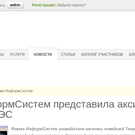
Регистрация
|
Забыли пароль?
ить
СЫ
УСЛУГИ
НОВОСТИ
СТАТЬИ
КАТАЛОГ УЧАСТНИКОВ
БЛ
ма ИнформСистем
рмСистем представила акс
АЭС
Фирма ИнформСистем разработала аксиомы новейшей Теории