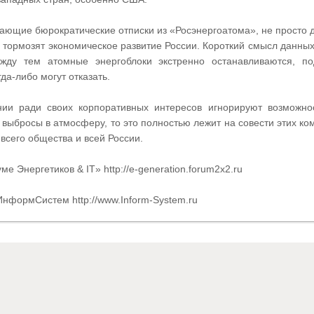
икающие бюрократические отписки из «Росэнергоатома», не прост
тормозят экономическое развитие России. Короткий смысл данных о
ду тем атомные энергоблоки экстренно останавливаются, под
а-либо могут отказать.
нии ради своих корпоративных интересов игнорируют возможн
ыбросы в атмосферу, то это полностью лежит на совести этих комп
всего общества и всей России.
 Энергетиков & IT» http://e-generation.forum2x2.ru
нформСистем http://www.Inform-System.ru