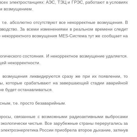
 всех электростанциях: АЭС, ТЭЦ и ГРЭС, работают в условиях
ным возмущением.
 т.е. абсолютно отсутствуют все некорректные возмущения. В
изводство. За всеми изменениями в реальном времени следит
е некорректного возмущения MES-Система тут же сообщает на
огического состояния. И некорректное возмущение удаляется.
ей некорректности.
 возмущения ликвидируются сразу же при их появлении, то
иты, которые срабатывают на завершающей стадии аварийной
 не будет останавливаться.
ным, т.е. просто безаварийным.
опросы, связанные с возможными радиоактивными выбросами
экологически чистые. Все зарубежные страны переругались за
электроэнергетика России приобрела второе дыхание, заткнув