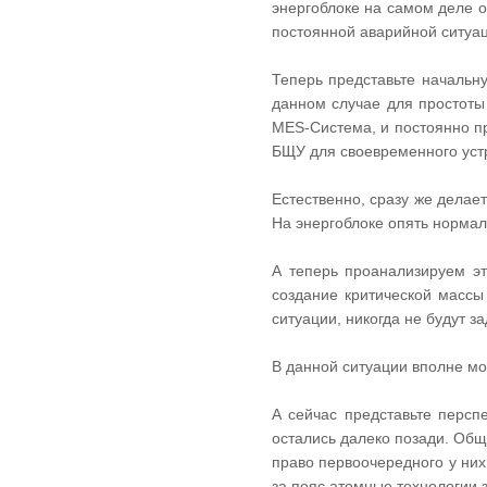
энергоблоке на самом деле о
постоянной аварийной ситуац
Теперь представьте начальну
данном случае для простоты
MES-Система, и постоянно п
БЩУ для своевременного уст
Естественно, сразу же делае
На энергоблоке опять норма
А теперь проанализируем эт
создание критической массы
ситуации, никогда не будут за
В данной ситуации вполне мо
А сейчас представьте персп
остались далеко позади. Общ
право первоочередного у них
за пояс атомные технологии 