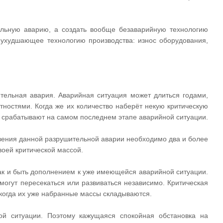
ельную аварию, а создать вообще безаварийную технологию
ухудшающее технологию производства: износ оборудования,
ительная авария. Аварийная ситуация может длиться годами,
ностями. Когда же их количество наберёт некую критическую
 срабатывают на самом последнем этапе аварийной ситуации.
овения данной разрушительной аварии необходимо два и более
воей критической массой.
ак и быть дополнением к уже имеющейся аварийной ситуации.
могут пересекаться или развиваться независимо. Критическая
 когда их уже набранные массы складываются.
ой ситуации. Поэтому кажущаяся спокойная обстановка на