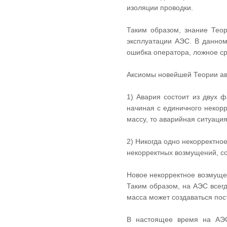
изоляции проводки.
Таким образом, знание Теор
эксплуатации АЭС. В данно
ошибка оператора, ложное ср
Аксиомы новейшей Теории ав
1) Авария состоит из двух 
начиная с единичного некор
массу, то аварийная ситуац
2) Никогда одно некорректно
некорректных возмущений, со
Новое некорректное возмуще
Таким образом, на АЭС всегд
масса может создаваться пос
В настоящее время на АЭС 