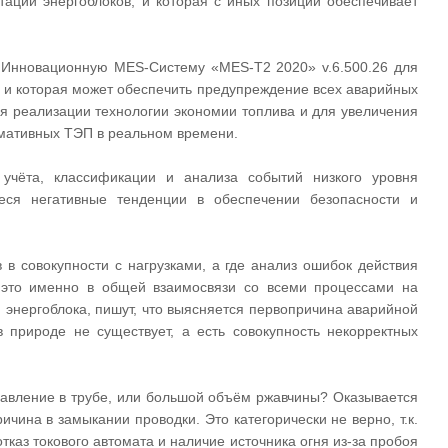
ации энергоблоков, и которая с иных позиций обеспечивает
Инновационную MES-Систему «MES-T2 2020» v.6.500.26 для
 и которая может обеспечить предупреждение всех аварийных
я реализации технологии экономии топлива и для увеличения
рмативных ТЭП в реальном времени.
учёта, классификации и анализа событий низкого уровня
иеся негативные тенденции в обеспечении безопасности и
 в совокупности с нагрузками, а где анализ ошибок действия
 это именно в общей взаимосвязи со всеми процессами на
и энергоблока, пишут, что выясняется первопричина аварийной
 природе не существует, а есть совокупность некорректных
давление в трубе, или большой объём ржавчины? Оказывается
ричина в замыкании проводки. Это категорически не верно, т.к.
каз токового автомата и наличие источника огня из-за пробоя