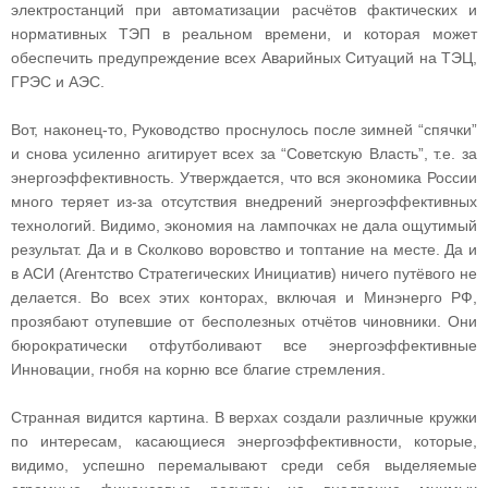
электростанций при автоматизации расчётов фактических и
нормативных ТЭП в реальном времени, и которая может
обеспечить предупреждение всех Аварийных Ситуаций на ТЭЦ,
ГРЭС и АЭС.
Вот, наконец-то, Руководство проснулось после зимней “спячки”
и снова усиленно агитирует всех за “Советскую Власть”, т.е. за
энергоэффективность. Утверждается, что вся экономика России
много теряет из-за отсутствия внедрений энергоэффективных
технологий. Видимо, экономия на лампочках не дала ощутимый
результат. Да и в Сколково воровство и топтание на месте. Да и
в АСИ (Агентство Стратегических Инициатив) ничего путёвого не
делается. Во всех этих конторах, включая и Минэнерго РФ,
прозябают отупевшие от бесполезных отчётов чиновники. Они
бюрократически отфутболивают все энергоэффективные
Инновации, гнобя на корню все благие стремления.
Странная видится картина. В верхах создали различные кружки
по интересам, касающиеся энергоэффективности, которые,
видимо, успешно перемалывают среди себя выделяемые