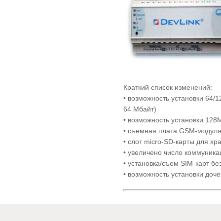
Краткий список изменений:
• возможность установки 64/
64 Мбайт)
• возможность установки 128М
• съемная плата GSM-модуля
• слот micro-SD-карты для х
• увеличено число коммуника
• установка/съем SIM-карт бе
• возможность установки доч