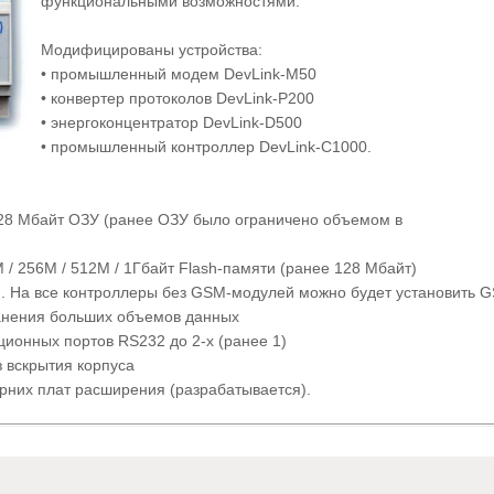
функциональными возможностями.
Модифицированы устройства:
• промышленный модем DevLink-M50
• конвертер протоколов DevLink-P200
• энергоконцентратор DevLink-D500
• промышленный контроллер DevLink-C1000.
128 Мбайт ОЗУ (ранее ОЗУ было ограничено объемом в
 / 256М / 512М / 1Гбайт Flash-памяти (ранее 128 Мбайт)
. На все контроллеры без GSM-модулей можно будет установить 
ранения больших объемов данных
ционных портов RS232 до 2-х (ранее 1)
з вскрытия корпуса
ерних плат расширения (разрабатывается).